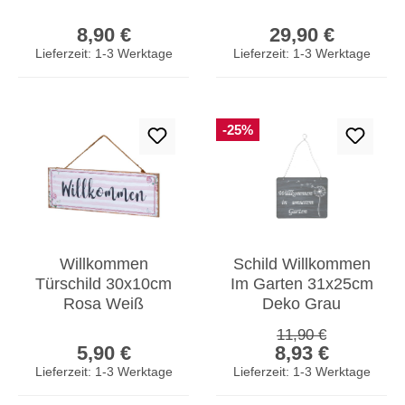
Gartendeko
Gartenstecker Stele
Regulärer Preis:
Regulärer Prei
Garten-Schild
Garten-Deko Deko
8,90 €
29,90 €
Wandbild Schwarz
Lieferzeit: 1-3 Werktage
Lieferzeit: 1-3 Werktage
-25%
Willkommen
Schild Willkommen
Türschild 30x10cm
Im Garten 31x25cm
Rosa Weiß
Deko Grau
Wandschild MDF
Pusteblume Eisen
Regulärer Preis:
11,90 €
Regulärer Preis:
Verkaufspreis:
Holz Holzschild
Wandbild
5,90 €
8,93 €
Schild
Lieferzeit: 1-3 Werktage
Lieferzeit: 1-3 Werktage