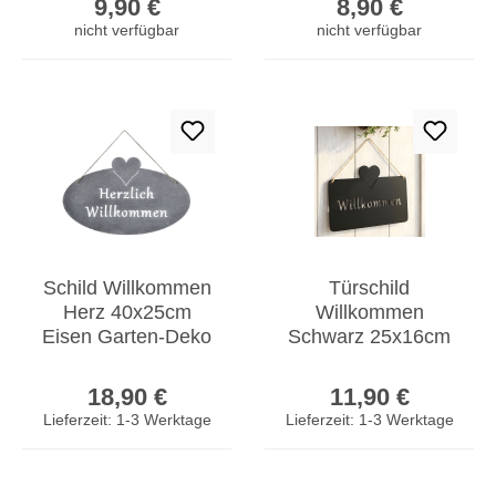
9,90 €
8,90 €
nicht verfügbar
nicht verfügbar
Schild Willkommen
Türschild
Herz 40x25cm
Willkommen
Eisen Garten-Deko
Schwarz 25x16cm
Grau Türschild
Eisen Hängeschild
Regulärer Preis:
Regulärer Prei
Wandschild
Haustür
18,90 €
11,90 €
Gartendekoration
Lieferzeit: 1-3 Werktage
Lieferzeit: 1-3 Werktage