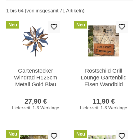
1 bis 64 (von insgesamt 71 Artikeln)
Neu
Neu
Gartenstecker
Rostschild Grill
Windrad H123cm
Lounge Gartenbild
Metall Gold Blau
Eisen Wandbild
Windmühle
Deko Terrasse
Regulärer Preis:
Regulärer Prei
Erdspieß Garten
Balkon Garten
27,90 €
11,90 €
Deko
Lieferzeit: 1-3 Werktage
Lieferzeit: 1-3 Werktage
Neu
Neu