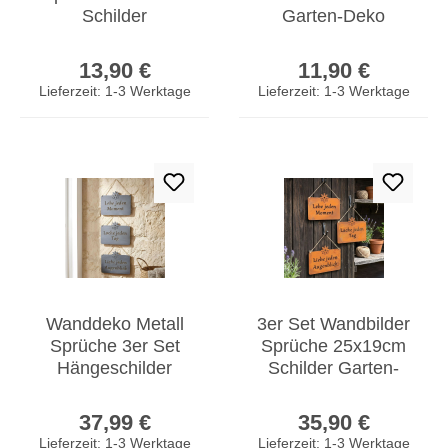
Schilder
Garten-Deko
Gartendeko
Türschild
Regulärer Preis:
Regulärer Prei
Türschild
Betonoptik Grau
13,90 €
11,90 €
Betonoptik Grau
Wandbild
Lieferzeit: 1-3 Werktage
Lieferzeit: 1-3 Werktage
Wanddeko Metall
3er Set Wandbilder
Sprüche 3er Set
Sprüche 25x19cm
Hängeschilder
Schilder Garten-
Betonoptik Grau
Deko Türschild
Regulärer Preis:
Regulärer Prei
Eisen Türschilder
Edelrost Braun
37,99 €
35,90 €
Lieferzeit: 1-3 Werktage
Lieferzeit: 1-3 Werktage