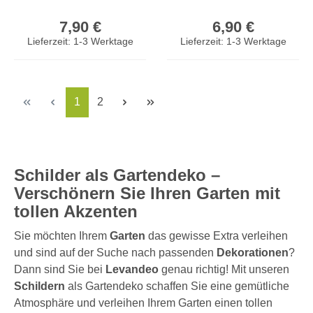
Hängedeko
Türschild Edelrost
Regulärer Preis:
Regulärer Prei
Gartenschild
Wandbild Rostdeko
7,90 €
6,90 €
Gartendekoration
Deko
Lieferzeit: 1-3 Werktage
Lieferzeit: 1-3 Werktage
Seite
Seite
1
2
Schilder als Gartendeko –
Verschönern Sie Ihren Garten mit
tollen Akzenten
Sie möchten Ihrem
Garten
das gewisse Extra verleihen
und sind auf der Suche nach passenden
Dekorationen
?
Dann sind Sie bei
Levandeo
genau richtig! Mit unseren
Schildern
als Gartendeko schaffen Sie eine gemütliche
Atmosphäre und verleihen Ihrem Garten einen tollen