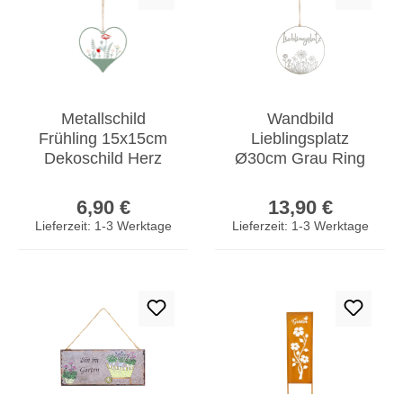
Metallschild
Wandbild
Frühling 15x15cm
Lieblingsplatz
Dekoschild Herz
Ø30cm Grau Ring
Grün Wiese
Wanddeko
Regulärer Preis:
Regulärer Prei
Türschild Wandbild
Metallbild Garten
6,90 €
13,90 €
Deko
Deko Hänger
Lieferzeit: 1-3 Werktage
Lieferzeit: 1-3 Werktage