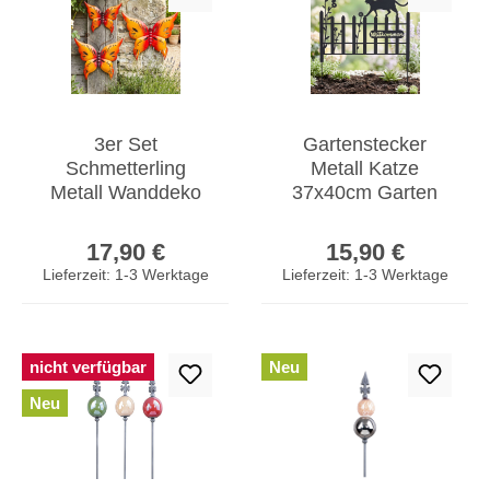
3er Set
Gartenstecker
Schmetterling
Metall Katze
Metall Wanddeko
37x40cm Garten
Rot Orange B20-
Zaun Schwarz
Regulärer Preis:
Regulärer Prei
33cm Gartendeko
Willkommen
17,90 €
15,90 €
Wandkunst
Gartendeko
Lieferzeit: 1-3 Werktage
Lieferzeit: 1-3 Werktage
nicht verfügbar
Neu
Neu