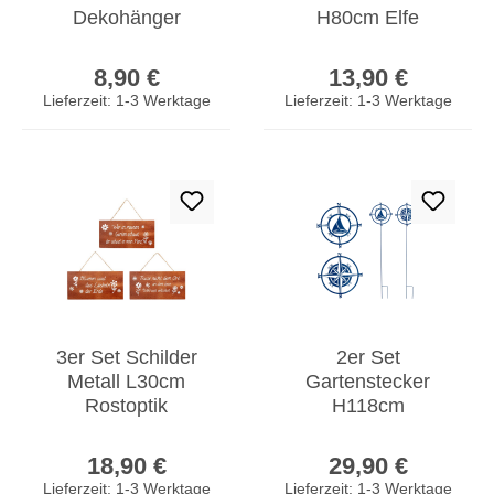
Dekohänger
H80cm Elfe
Gartenschild
Rostdeko Fee
Regulärer Preis:
Regulärer Prei
Rostdeko zum
Gartendeko
8,90 €
13,90 €
Hängen Deko
Edelrost Deko
Lieferzeit: 1-3 Werktage
Lieferzeit: 1-3 Werktage
Garten
3er Set Schilder
2er Set
Metall L30cm
Gartenstecker
Rostoptik
H118cm
Gartendeko
Kompassrose Blau
Regulärer Preis:
Regulärer Prei
Sprüche Wandbild
Metall Garten-Deko
18,90 €
29,90 €
Gartenschild
Windrose Stele
Lieferzeit: 1-3 Werktage
Lieferzeit: 1-3 Werktage