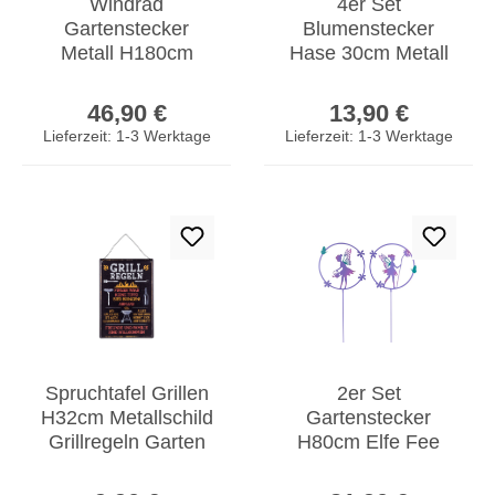
Windrad
4er Set
Gartenstecker
Blumenstecker
Metall H180cm
Hase 30cm Metall
Blume Antik
Schwarz
Regulärer Preis:
Regulärer Prei
Spiegel Gartendeko
Beetstecker
46,90 €
13,90 €
Windmühle
Gartenstecker
Lieferzeit: 1-3 Werktage
Lieferzeit: 1-3 Werktage
Osterdeko
Spruchtafel Grillen
2er Set
H32cm Metallschild
Gartenstecker
Grillregeln Garten
H80cm Elfe Fee
Gartenschild
Metall Lila Grün
Regulärer Preis:
Regulärer Prei
Wanddeko
Gartendeko Deko