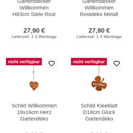
Gartenstecker
Gartenstecker
Willkommen
Willkommen
H83cm Stele Rost
Rostdeko Metall
Rostdeko Braun
83cm Gartenstele
Regulärer Preis:
Regulärer Prei
Garten-Deko
Edelrost
27,90 €
27,90 €
Edelrost
Beetstecker
Lieferzeit: 1-3 Werktage
Lieferzeit: 1-3 Werktage
nicht verfügbar
nicht verfügbar
Schild Willkommen
Schild Kleeblatt
19x16cm Herz
D18cm Glück
Gartendeko
Gartendeko
Türschild Edelrost
Türschild Edelrost
Regulärer Preis:
Regulärer Prei
Wandbild Rostdeko
Wandbild Rostdeko