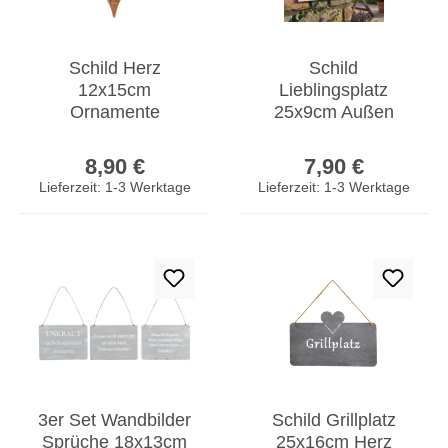
Schild Herz
Schild
12x15cm
Lieblingsplatz
Ornamente
25x9cm Außen
Gartendeko
Garten-Deko Weiß
Regulärer Preis:
Regulärer Prei
Türschild Edelrost
Blumen Metall
8,90 €
7,90 €
Wandbild Rostdeko
Türschild
Lieferzeit: 1-3 Werktage
Lieferzeit: 1-3 Werktage
Deko
3er Set Wandbilder
Schild Grillplatz
Sprüche 18x13cm
25x16cm Herz