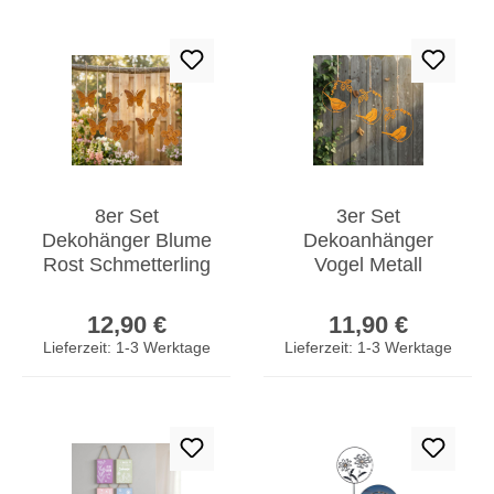
8er Set
3er Set
Dekohänger Blume
Dekoanhänger
Rost Schmetterling
Vogel Metall
Metall
Edelrost 11cm
Regulärer Preis:
Regulärer Prei
Frühlingsdeko
Rostige
12,90 €
11,90 €
Vintage Rostdeko
Gartendeko
Lieferzeit: 1-3 Werktage
Lieferzeit: 1-3 Werktage
Fensterschmuck