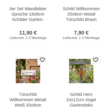
3er Set Wandbilder
Schild Willkommen
Sprüche 18x8cm
25x9cm Metall
Schilder Garten-
Türschild Braun
Deko Türschild
Rost Hängedeko
Regulärer Preis:
Regulärer Prei
Edelrost Braun
Gartenschild Deko
11,90 €
7,90 €
Lieferzeit: 1-3 Werktage
Lieferzeit: 1-3 Werktage
Türschild
Schild Herz
Willkommen Metall
10x12cm Vogel
Weiß 25x9cm
Gartendeko