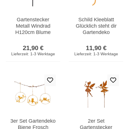
Gartenstecker
Schild Kleeblatt
Metall Windrad
Glücklich steht dir
H120cm Blume
Gartendeko
Bunt Gartendeko
Türschild Edelrost
Regulärer Preis:
Regulärer Prei
Windmühle
Wandbild Rostdeko
21,90 €
11,90 €
Windspiel
Lieferzeit: 1-3 Werktage
Lieferzeit: 1-3 Werktage
3er Set Gartendeko
2er Set
Biene Frosch
Gartenstecker