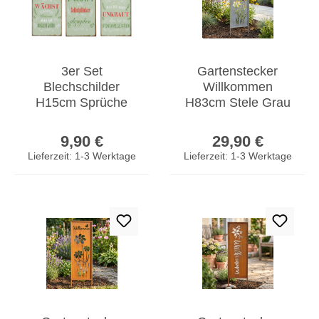
3er Set
Gartenstecker
Blechschilder
Willkommen
H15cm Sprüche
H83cm Stele Grau
Garten Unkraut
Betonoptik Garten-
Regulärer Preis:
Regulärer Prei
Wandbild
Deko Gartenschild
9,90 €
29,90 €
Wanddeko Deko
Lieferzeit: 1-3 Werktage
Lieferzeit: 1-3 Werktage
Schild