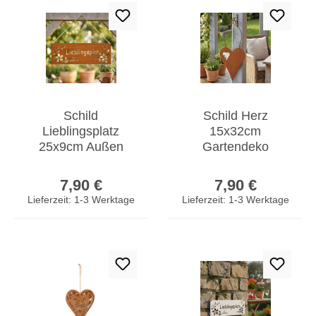
Schild
Schild Herz
Lieblingsplatz
15x32cm
25x9cm Außen
Gartendeko
Gartendeko Rost
Türschild Edelrost
Regulärer Preis:
Regulärer Prei
Braun Blumen
Wandbild Rostdeko
7,90 €
7,90 €
Metall Türschild
Deko
Lieferzeit: 1-3 Werktage
Lieferzeit: 1-3 Werktage