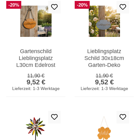
-20%
-20%
Gartenschild
Lieblingsplatz
Lieblingsplatz
Schild 30x18cm
L30cm Edelrost
Garten-Deko
Garten-Deko Schild
Anhänger Türschild
Regulärer Preis:
Regulärer Preis:
11,90 €
11,90 €
Verkaufspreis:
Verkaufspreis:
Türschild Wandbild
Beton Grau
9,52 €
9,52 €
Wandbild
Lieferzeit: 1-3 Werktage
Lieferzeit: 1-3 Werktage