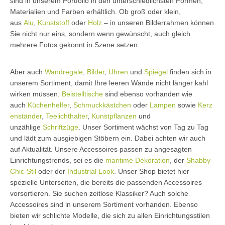
sind in unserem Portfolio in den unterschiedlichsten Formen,
Materialien und Farben erhältlich. Ob groß oder klein,
aus
Alu
,
Kunststoff
oder
Holz
– in unseren Bilderrahmen können
Sie nicht nur eins, sondern wenn gewünscht, auch gleich
mehrere Fotos gekonnt in Szene setzen.
Aber auch
Wandregale
,
Bilder
,
Uhren
und
Spiegel
finden sich in
unserem Sortiment, damit Ihre leeren Wände nicht länger kahl
wirken müssen.
Beistelltische
sind ebenso vorhanden wie
auch
Küchenhelfer
,
Schmuckkästchen
oder
Lampen
sowie
Kerz
enständer
,
Teelichthalter
,
Kunstpflanzen
und
unzählige
Schriftzüge
. Unser Sortiment wächst von Tag zu Tag
und lädt zum ausgiebigen Stöbern ein. Dabei achten wir auch
auf Aktualität. Unsere Accessoires passen zu angesagten
Einrichtungstrends, sei es die
maritime Dekoration
, der
Shabby-
Chic-Stil
oder der
Industrial Look
. Unser Shop bietet hier
spezielle Unterseiten, die bereits die passenden Accessoires
vorsortieren. Sie suchen zeitlose Klassiker? Auch solche
Accessoires sind in unserem Sortiment vorhanden. Ebenso
bieten wir schlichte Modelle, die sich zu allen Einrichtungsstilen