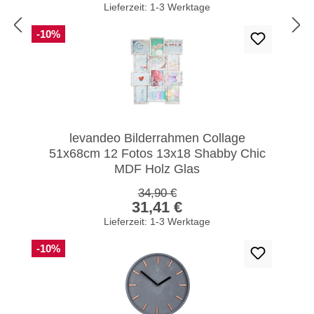
Lieferzeit: 1-3 Werktage
-10%
levandeo Bilderrahmen Collage
51x68cm 12 Fotos 13x18 Shabby Chic
MDF Holz Glas
Regulärer Preis:
34,90 €
Verkaufspreis:
31,41 €
Lieferzeit: 1-3 Werktage
-10%