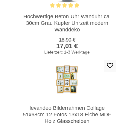
Durchschnittliche Bewertung von 5 von 5 Sternen
Hochwertige Beton-Uhr Wanduhr ca.
30cm Grau Kupfer Uhrzeit modern
Wanddeko
Regulärer Preis:
18,90 €
Verkaufspreis:
17,01 €
Lieferzeit: 1-3 Werktage
levandeo Bilderrahmen Collage
51x68cm 12 Fotos 13x18 Eiche MDF
Holz Glasscheiben
Regulärer Preis: