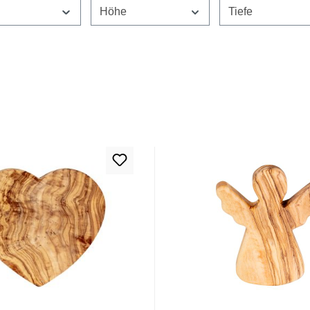
e
Höhe
Tiefe