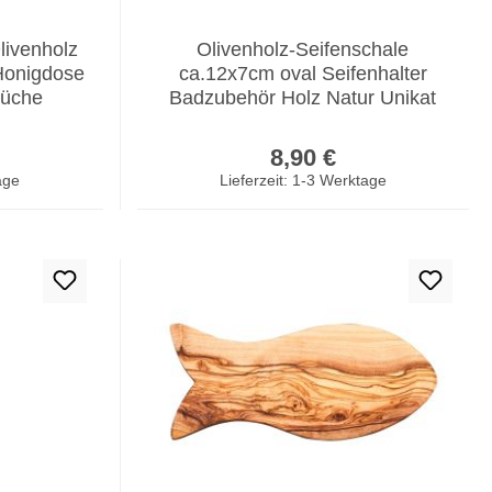
livenholz
Olivenholz-Seifenschale
 Honigdose
ca.12x7cm oval Seifenhalter
Küche
Badzubehör Holz Natur Unikat
er Preis:
Regulärer Preis:
8,90 €
age
Lieferzeit: 1-3 Werktage