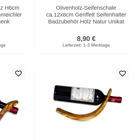
olz H6cm
Olivenholz-Seifenschale
meichler
ca.12x8cm Geriffelt Seifenhalter
henk
Badzubehör Holz Natur Unikat
er Preis:
Regulärer Preis:
8,90 €
age
Lieferzeit: 1-3 Werktage