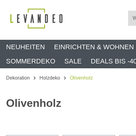
m Hauptinhalt springen
Zur Suche springen
Zur Hauptnavigation springen
NEUHEITEN
EINRICHTEN & WOHNEN
SOMMERDEKO
SALE
DEALS BIS -4
Dekoration
Holzdeko
Olivenholz
Olivenholz