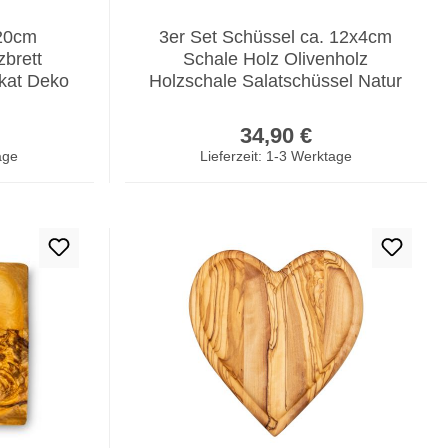
x20cm
3er Set Schüssel ca. 12x4cm
zbrett
Schale Holz Olivenholz
ikat Deko
Holzschale Salatschüssel Natur
er Preis:
Regulärer Preis:
34,90 €
age
Lieferzeit: 1-3 Werktage