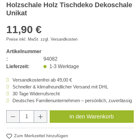
Holzschale Holz Tischdeko Dekoschale
Unikat
11,90 €
Preise inkl. MwSt. zzgl. Versandkosten
Artikelnummer
:
94082
Lieferzeit:
1-3 Werktage
Versandkostenfrei ab 49,00 €
Schneller & klimafreundlicher Versand mit DHL
30 Tage Widerrufsrecht
Deutsches Familienunternehmen – persönlich, zuverlässig
Produkt Anzahl: Gib den gewünschten Wert e
In den Warenkorb
Zum Merkzettel hinzufügen