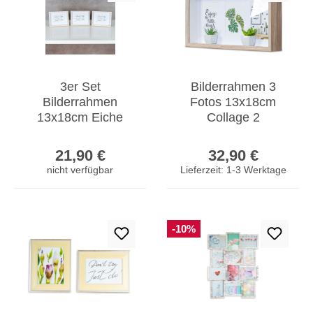
3er Set
Bilderrahmen 3
Bilderrahmen
Fotos 13x18cm
13x18cm Eiche
Collage 2
Natur Echtholz
Sukkulenten
Regulärer Preis:
Regulärer Prei
Fotorahmen
Fotorahmen
21,90 €
32,90 €
Einzelrahmen Weiß
Fotogalerie
nicht verfügbar
Lieferzeit: 1-3 Werktage
-10%