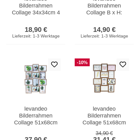
Bilderrahmen
Bilderrahmen
Collage 34x34cm 4
Collage B x H:
Fotos 13x18 Eiche
34x34cm 4 Fotos
Regulärer Preis:
Regulärer Prei
gekälkt Holz MDF
13x18 Eiche MDF
18,90 €
14,90 €
Glas
Holz Glas
Lieferzeit: 1-3 Werktage
Lieferzeit: 1-3 Werktage
-10%
levandeo
levandeo
Bilderrahmen
Bilderrahmen
Collage 51x68cm
Collage 51x68cm
12 Fotos 13x18
12 Fotos 13x18
Regulärer Preis:
34,90 €
Regulärer Preis:
Verkaufspreis:
Eiche gekälkt MDF
Nussbaum MDF
37,90 €
31,41 €