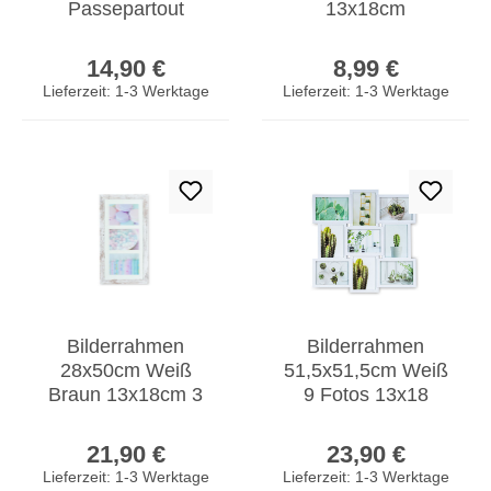
Passepartout
13x18cm
Schwarz
Fotorahmen Silber
Regulärer Preis:
Regulärer Prei
Bilderrahmen
Einzelrahmen
14,90 €
8,99 €
Fotorahmen
Portraitrahmen
Lieferzeit: 1-3 Werktage
Lieferzeit: 1-3 Werktage
Collage
Glas
Bilderrahmen
Bilderrahmen
28x50cm Weiß
51,5x51,5cm Weiß
Braun 13x18cm 3
9 Fotos 13x18
Fotos Shabby Chic
Fotorahmen
Regulärer Preis:
Regulärer Prei
Vintage
Collage Galerie
21,90 €
23,90 €
Fotorahmen
Lieferzeit: 1-3 Werktage
Lieferzeit: 1-3 Werktage