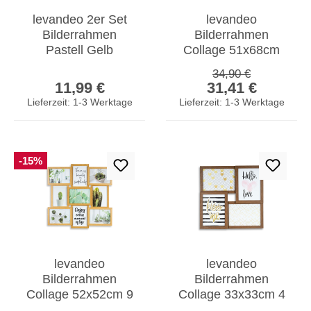
levandeo 2er Set
levandeo
Bilderrahmen
Bilderrahmen
Pastell Gelb
Collage 51x68cm
13x18cm
12 Fotos 13x18
Regulärer Preis:
34,90 €
Regulärer Preis:
Verkaufspreis:
Fotorahmen Glas
Shabby Chic MDF
11,99 €
31,41 €
Portrait Deko
Holz Glas
Lieferzeit: 1-3 Werktage
Lieferzeit: 1-3 Werktage
-15%
levandeo
levandeo
Bilderrahmen
Bilderrahmen
Collage 52x52cm 9
Collage 33x33cm 4
Fotos 13x18 Eiche
Fotos 13x18