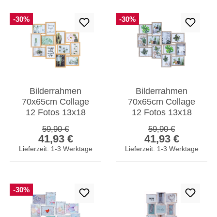
-30%
-30%
Bilderrahmen
Bilderrahmen
70x65cm Collage
70x65cm Collage
12 Fotos 13x18
12 Fotos 13x18
Eiche MDF Holz
Eiche gekälkt MDF
Regulärer Preis:
Regulärer Preis:
59,90 €
59,90 €
Verkaufspreis:
Verkaufspreis:
Galerie
Holz Fotorahmen
41,93 €
41,93 €
Fotorahmen
Lieferzeit: 1-3 Werktage
Lieferzeit: 1-3 Werktage
-30%