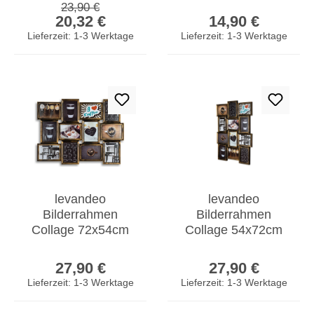
Regulärer Preis:
23,90 €
Verkaufspreis:
Regulärer Prei
MDF Holz
Nussbaum MDF
20,32 €
14,90 €
Glasscheiben
Holz Glas
Lieferzeit: 1-3 Werktage
Lieferzeit: 1-3 Werktage
levandeo
levandeo
Bilderrahmen
Bilderrahmen
Collage 72x54cm
Collage 54x72cm
Kupfer Schwarz
12 Fotos 13x18cm
Regulärer Preis:
Regulärer Prei
Glas 12 Fotos
Kupfer Schwarz
27,90 €
27,90 €
13x18cm
Glas
Lieferzeit: 1-3 Werktage
Lieferzeit: 1-3 Werktage