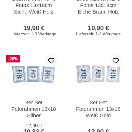
Fotos 13x18cm
Fotos 13x18cm
Eiche Weiß Holz
Eiche Braun Holz
Portrait Collage
Portrait Collage
Regulärer Preis:
Regulärer Prei
Glasscheibe
Glasscheibe
19,90 €
19,90 €
Lieferzeit: 1-3 Werktage
Lieferzeit: 1-3 Werktage
-20%
3er Set
3er Set
Fotorahmen 13x18
Fotorahmen 13x18
Silber
Weiß Gold
Fotoaufsteller
Fotoaufsteller
Regulärer Preis:
12,90 €
Verkaufspreis:
Regulärer Prei
Barock Shabby
Barock Shabby
10,32 €
13,90 €