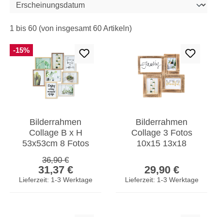
1 bis 60 (von insgesamt 60 Artikeln)
-15%
Bilderrahmen
Bilderrahmen
Collage B x H
Collage 3 Fotos
53x53cm 8 Fotos
10x15 13x18
13x18 Natur Eiche
Family Treibholz
Regulärer Preis:
36,90 €
Verkaufspreis:
Regulärer Prei
Holz Glas Galerie
Fotorahmen
31,37 €
29,90 €
Fotocollage
Lieferzeit: 1-3 Werktage
Lieferzeit: 1-3 Werktage