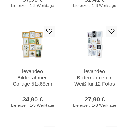
Holz Glas
Holz Glas
Lieferzeit: 1-3 Werktage
Lieferzeit: 1-3 Werktage
levandeo
levandeo
Bilderrahmen
Bilderrahmen in
Collage 51x68cm
Weiß für 12 Fotos
12 Fotos 13x18
13x18 Fotogalerie
Regulärer Preis:
Regulärer Prei
Eiche MDF Holz
Collage
34,90 €
27,90 €
Glasscheiben
Fotorahmen
Lieferzeit: 1-3 Werktage
Lieferzeit: 1-3 Werktage