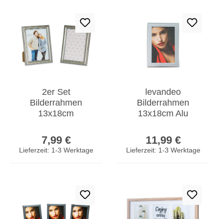
2er Set
levandeo
Bilderrahmen
Bilderrahmen
13x18cm
13x18cm Alu
Fotorahmen Silber
Aluminium silber
Regulärer Preis:
Regulärer Prei
Antik
Fotorahmen
7,99 €
11,99 €
Portraitrahmen
Portrait Glas
Lieferzeit: 1-3 Werktage
Lieferzeit: 1-3 Werktage
Aufsteller Deko