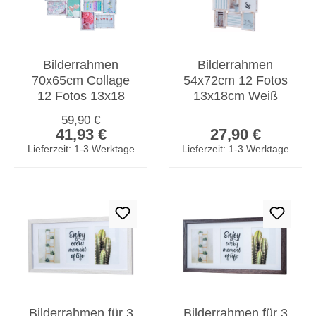
Bilderrahmen
Bilderrahmen
70x65cm Collage
54x72cm 12 Fotos
12 Fotos 13x18
13x18cm Weiß
Shabby Chic MDF
Gold Antik Glas
Regulärer Preis:
59,90 €
Verkaufspreis:
Regulärer Prei
Holz Fotorahmen
Collage
41,93 €
27,90 €
Fotorahmen
Lieferzeit: 1-3 Werktage
Lieferzeit: 1-3 Werktage
Bilderrahmen für 3
Bilderrahmen für 3