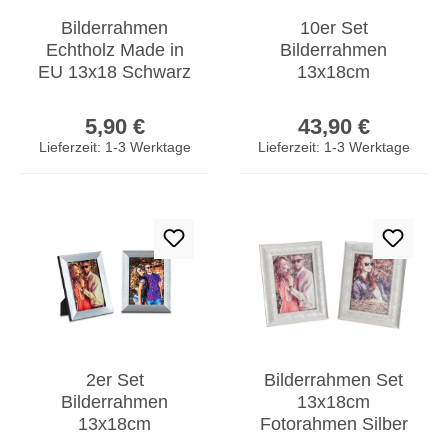
Bilderrahmen
10er Set
Echtholz Made in
Bilderrahmen
EU 13x18 Schwarz
13x18cm
Glasscheibe
Fotorahmen Silber
Regulärer Preis:
Regulärer Prei
Fotorahmen
Antik
5,90 €
43,90 €
Kiefernholz
Portraitrahmen
Lieferzeit: 1-3 Werktage
Lieferzeit: 1-3 Werktage
Glas
2er Set
Bilderrahmen Set
Bilderrahmen
13x18cm
13x18cm
Fotorahmen Silber
Aluminium Schwarz
Einzelrahmen