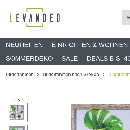
m Hauptinhalt springen
Zur Suche springen
Zur Hauptnavigation springen
NEUHEITEN
EINRICHTEN & WOHNEN
SOMMERDEKO
SALE
DEALS BIS -4
Bilderrahmen
Bilderrahmen nach Größen
Bilderrah
Bildergalerie überspringen