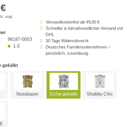
 €
t. zzgl.
Versandkostenfrei ab 49,00 €
Schneller & klimafreundlicher Versand mit
mer
DHL
96187-0003
30 Tage Widerrufsrecht
1-3
Deutsches Familienunternehmen –
persönlich, zuverlässig
e gekälkt
Nussbaum
Eiche gekälkt
Shabby Chic
iß