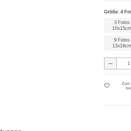
Größe: 4 F
3 Fotos
10x15c
9 Fotos
13x18c
Produkt 
Zum 
hi