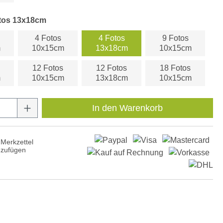
otos 13x18cm
4 Fotos
4 Fotos
9 Fotos
m
10x15cm
13x18cm
10x15cm
12 Fotos
12 Fotos
18 Fotos
m
10x15cm
13x18cm
10x15cm
Anzahl: Gib den gewünschten Wert ein oder
In den Warenkorb
Merkzettel
nzufügen