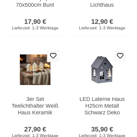
70x500cm Bunt
Lichthaus
Advent
Tischdeko Skandi
Regulärer Preis:
Regulärer Prei
Weihnachten 5m
Design Lichtdeko
17,90 €
12,90 €
Weihnachtspapier
Lieferzeit: 1-3 Werktage
Lieferzeit: 1-3 Werktage
Sterne
3er Set
LED Laterne Haus
Teelichthalter Weiß
H25cm Metall
Haus Keramik
Schwarz Deko
Kerzenhalter
Windlicht Timer
Regulärer Preis:
Regulärer Prei
Lichthaus Kerzen
Industrial
27,90 €
35,90 €
Tischdeko
Weihnachten
Lieferzeit: 1-3 Werktage
Lieferzeit: 1-3 Werktage