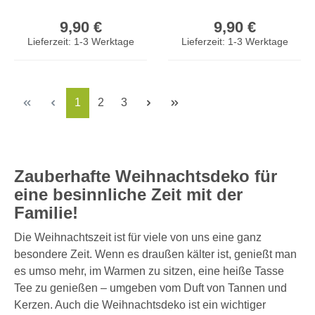
Weiß
Weiß Holzstern
Regulärer Preis:
Regulärer Prei
Weihnachtsbaum
Hängedeko Deko
9,90 €
9,90 €
Hängedeko
Lieferzeit: 1-3 Werktage
Lieferzeit: 1-3 Werktage
Seite
Seite
Seite
1
2
3
Zauberhafte Weihnachtsdeko für
eine besinnliche Zeit mit der
Familie!
Die Weihnachtszeit ist für viele von uns eine ganz
besondere Zeit. Wenn es draußen kälter ist, genießt man
es umso mehr, im Warmen zu sitzen, eine heiße Tasse
Tee zu genießen – umgeben vom Duft von Tannen und
Kerzen. Auch die Weihnachtsdeko ist ein wichtiger