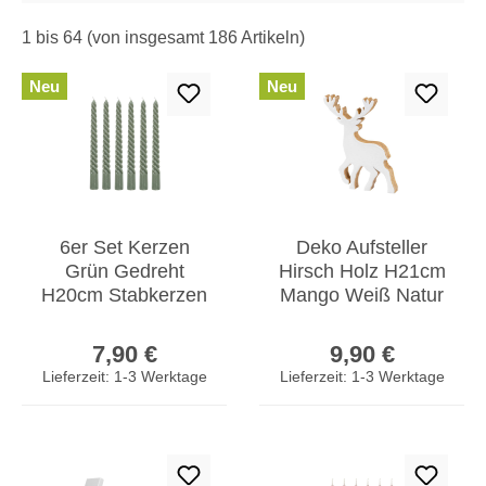
1 bis 64 (von insgesamt 186 Artikeln)
Neu
Neu
6er Set Kerzen
Deko Aufsteller
Grün Gedreht
Hirsch Holz H21cm
H20cm Stabkerzen
Mango Weiß Natur
Tafelkerzen
Braun Elch
Regulärer Preis:
Regulärer Prei
Spiralkerzen
Tischdeko
7,90 €
9,90 €
Tischdeko
Weihnachten
Lieferzeit: 1-3 Werktage
Lieferzeit: 1-3 Werktage