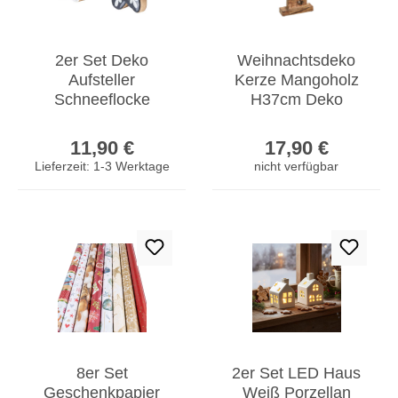
2er Set Deko
Weihnachtsdeko
Aufsteller
Kerze Mangoholz
Schneeflocke
H37cm Deko
H12cm Schwarz
Aufsteller Holz
Regulärer Preis:
Regulärer Prei
Weiß Holz
Metall Weihnachten
11,90 €
17,90 €
Weihnachtsdeko
Lieferzeit: 1-3 Werktage
nicht verfügbar
Tisch
8er Set
2er Set LED Haus
Geschenkpapier
Weiß Porzellan