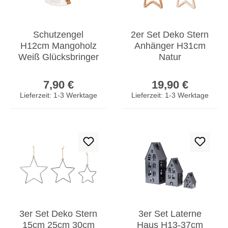
Schutzengel
2er Set Deko Stern
H12cm Mangoholz
Anhänger H31cm
Weiß Glücksbringer
Natur
Tischdeko Engel
Weihnachtsdeko
Regulärer Preis:
Regulärer Prei
Figur Geschenk
Fensterdeko
7,90 €
19,90 €
Weihnachten
Lieferzeit: 1-3 Werktage
Lieferzeit: 1-3 Werktage
3er Set Deko Stern
3er Set Laterne
15cm 25cm 30cm
Haus H13-37cm