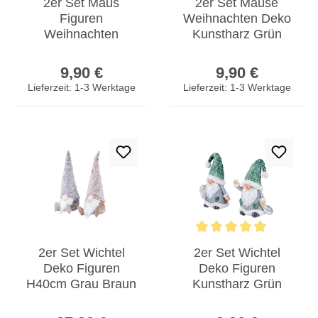
2er Set Maus
2er Set Mäuse
Figuren
Weihnachten Deko
Weihnachten
Kunstharz Grün
Kunstharz Grün
Weiß
Regulärer Preis:
Regulärer Prei
Weiß
Weihnachtsdeko
9,90 €
9,90 €
Weihnachtsdeko
Tischdeko
Lieferzeit: 1-3 Werktage
Lieferzeit: 1-3 Werktage
Tisch-Deko
Durchschnittliche Bewertun
2er Set Wichtel
2er Set Wichtel
Deko Figuren
Deko Figuren
H40cm Grau Braun
Kunstharz Grün
Weihnachten
Grau Zwerg
Regulärer Preis:
Regulärer Prei
Zwerg
Weihnachtsdeko