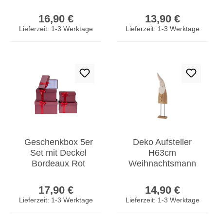
Kunstharz Grün
Mangoholz Braun
Regulärer Preis:
Regulärer Prei
Weiß
Natur Deko
16,90 €
13,90 €
Weihnachtsdeko
Tischdeko Holz
Lieferzeit: 1-3 Werktage
Lieferzeit: 1-3 Werktage
Deko
Geschenkbox 5er
Deko Aufsteller
Set mit Deckel
H63cm
Bordeaux Rot
Weihnachtsmann
Weihnachtsschachtel
Holz Braun
Regulärer Preis:
Regulärer Prei
Aufbewahrung Box
Weihnachtsdeko
17,90 €
14,90 €
Skandideko Figur
Lieferzeit: 1-3 Werktage
Lieferzeit: 1-3 Werktage