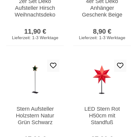
2er Set Deko
4er Set Deko
Aufsteller Hirsch
Anhänger
Weihnachtsdeko
Geschenk Beige
Holz Tischdeko
Grau Grün
Regulärer Preis:
Regulärer Prei
Rentier Nikolaus
Sperrholz
11,90 €
8,90 €
Hängedeko
Lieferzeit: 1-3 Werktage
Lieferzeit: 1-3 Werktage
Baumschmuck
Stern Aufsteller
LED Stern Rot
Holzstern Natur
H50cm mit
Grün Schwarz
Standfuß
Fensterdeko
Weihnachten
Regulärer Preis:
Regulärer Prei
Weihnachten
Leuchtstern