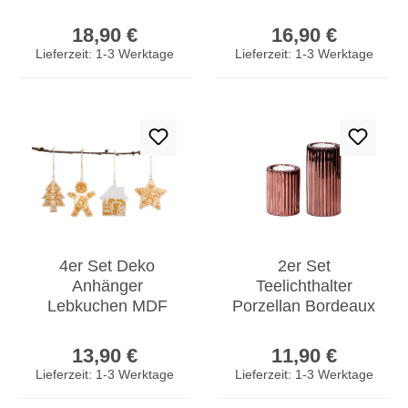
Weihnachtsdeko
Tischdeko
Regulärer Preis:
Regulärer Prei
Beleuchtung
Winterwald
18,90 €
16,90 €
Tannenbaum Deko
Weihnachtsdeko
Lieferzeit: 1-3 Werktage
Lieferzeit: 1-3 Werktage
4er Set Deko
2er Set
Anhänger
Teelichthalter
Lebkuchen MDF
Porzellan Bordeaux
Holz Braun
Rot Tischdeko
Regulärer Preis:
Regulärer Prei
Weihnachtsschmuck
Weihnachtsdeko
13,90 €
11,90 €
Weihnachten Deko
Kerzenhalter
Lieferzeit: 1-3 Werktage
Lieferzeit: 1-3 Werktage