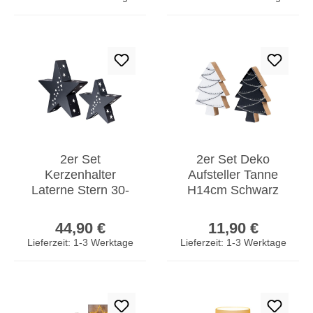
2er Set
2er Set Deko
Kerzenhalter
Aufsteller Tanne
Laterne Stern 30-
H14cm Schwarz
45cm Metall
Weiß Holz
Regulärer Preis:
Regulärer Prei
Schwarz
Weihnachten
44,90 €
11,90 €
Weihnachtsdeko
Tischdeko Deko
Lieferzeit: 1-3 Werktage
Lieferzeit: 1-3 Werktage
Aufsteller