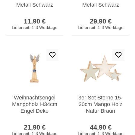
Metall Schwarz
Metall Schwarz
Weihnachten
Deko Windlicht
Regulärer Preis:
Regulärer Prei
Metallstern
Industrial Style
11,90 €
29,90 €
Hängedeko
Lieferzeit: 1-3 Werktage
Lieferzeit: 1-3 Werktage
Weihnachtsengel
3er Set Sterne 15-
Mangoholz H34cm
30cm Mango Holz
Engel Deko
Natur Braun
Aufsteller Holz
Weihnachtsdeko
Regulärer Preis:
Regulärer Prei
Metall Weihnachten
Tischdeko Deko
21,90 €
44,90 €
Lieferzeit: 1-3 Werktage
Lieferzeit: 1-3 Werktage