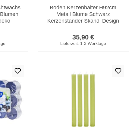
chtwachs
Boden Kerzenhalter H92cm
 Blumen
Metall Blume Schwarz
deko
Kerzenständer Skandi Design
Deko
er Preis:
Regulärer Preis:
35,90 €
age
Lieferzeit: 1-3 Werktage