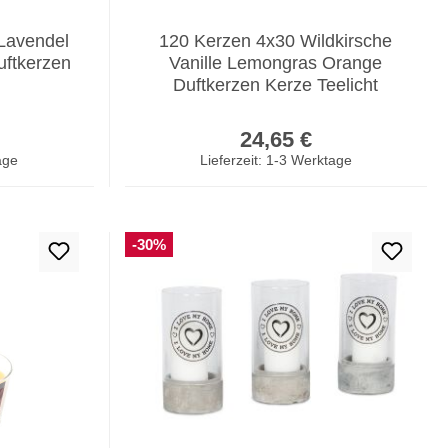
Lavendel
120 Kerzen 4x30 Wildkirsche
uftkerzen
Vanille Lemongras Orange
Duftkerzen Kerze Teelicht
er Preis:
Regulärer Preis:
24,65 €
age
Lieferzeit: 1-3 Werktage
-30%