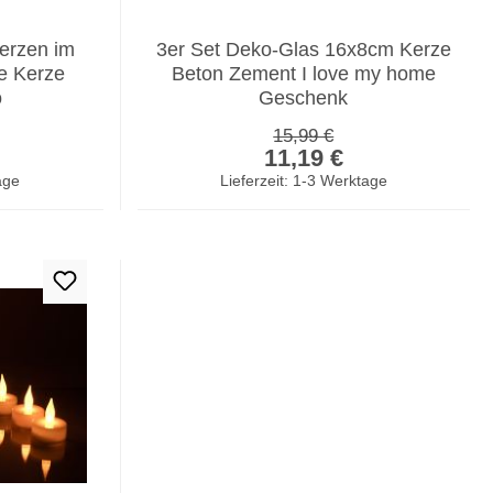
kerzen im
3er Set Deko-Glas 16x8cm Kerze
e Kerze
Beton Zement I love my home
o
Geschenk
Regulärer Preis:
15,99 €
er Preis:
Verkaufspreis:
11,19 €
age
Lieferzeit: 1-3 Werktage