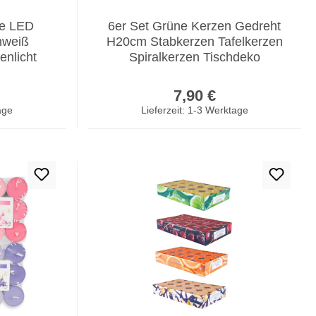
se LED
6er Set Grüne Kerzen Gedreht
mweiß
H20cm Stabkerzen Tafelkerzen
nlicht
Spiralkerzen Tischdeko
er Preis:
Regulärer Preis:
7,90 €
age
Lieferzeit: 1-3 Werktage