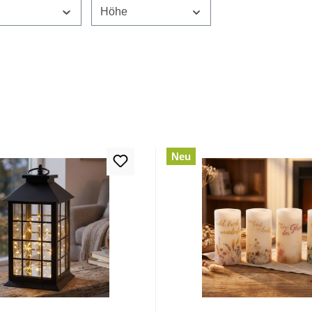
e
Höhe
Neu