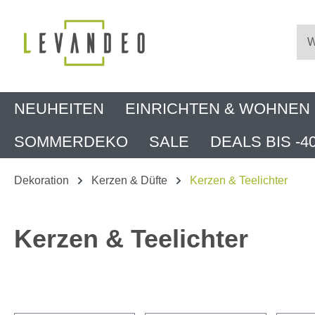
m Hauptinhalt springen
Zur Suche springen
Zur Hauptnavigation springen
NEUHEITEN
EINRICHTEN & WOHNEN
SOMMERDEKO
SALE
DEALS BIS -4
Dekoration
Kerzen & Düfte
Kerzen & Teelichter
Kerzen & Teelichter