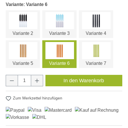
Variante: Variante 6
Variante 2
Variante 3
Variante 4
Variante 5
Variante 6
Variante 7
Produkt Anzahl: Gib den gewünschten Wert e
In den Warenkorb
Zum Merkzettel hinzufügen