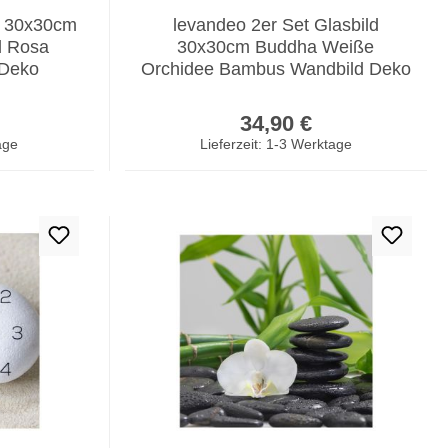
s 30x30cm
levandeo 2er Set Glasbild
d Rosa
30x30cm Buddha Weiße
 Deko
Orchidee Bambus Wandbild Deko
er Preis:
Regulärer Preis:
34,90 €
age
Lieferzeit: 1-3 Werktage