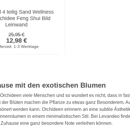
 4 teilig Sand Wellness
hidee Feng Shui Bild
Leinwand
Regulärer Preis:
25,95 €
Verkaufspreis:
12,98 €
ferzeit: 1-3 Werktage
ause mit den exotischen Blumen
 Orchideen viele Menschen und so wundert es nicht, dass in fa
theit der Blüten machen die Pflanze zu etwas ganz Besonderem.
nert werden kann. Orchideen erinnern an eine subtile Ästhetik
Innenräumen in einem minimalistischen Stil. Bei Levandeo find
m Zuhause eine ganz besondere Note verleihen können.