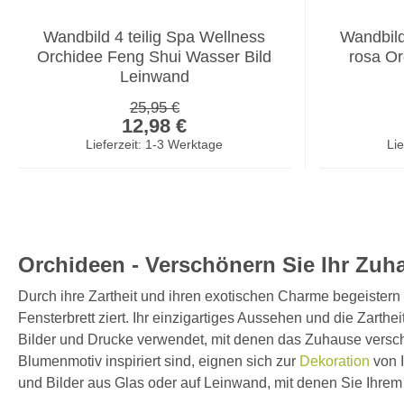
Wandbild 4 teilig Spa Wellness
Wandbild
Orchidee Feng Shui Wasser Bild
rosa Orc
Leinwand
Regulärer Preis:
25,95 €
Verkaufspreis:
12,98 €
Lieferzeit: 1-3 Werktage
Lie
Orchideen - Verschönern Sie Ihr Zuh
Durch ihre Zartheit und ihren exotischen Charme begeistern
Fensterbrett ziert. Ihr einzigartiges Aussehen und die Zar
Bilder und Drucke verwendet, mit denen das Zuhause verschö
Blumenmotiv inspiriert sind, eignen sich zur
Dekoration
von 
und Bilder aus Glas oder auf Leinwand, mit denen Sie Ihre