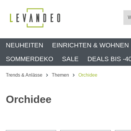
m Hauptinhalt springen
Zur Suche springen
Zur Hauptnavigation springen
NEUHEITEN
EINRICHTEN & WOHNEN
SOMMERDEKO
SALE
DEALS BIS -4
Trends & Anlässe
Themen
Orchidee
Orchidee