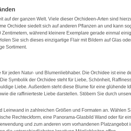
Wänden
it auf der ganzen Welt. Viele dieser Orchideen-Arten sind hier
same Orchidee siedelt sich auf anderen Pflanzen an und kann s
20 Zentimetern, während kleinere Exemplare gerade einmal eini
len Sie sich dieses einzigartige Flair mit Bildern auf Glas od
ge Sortiment.
für jeden Natur- und Blumenliebhaber. Die Orchidee ist eine der
 Die Symbolik der Orchidee steht für Liebe, Schönheit, Raffines
uldige Liebe. Außerdem steht diese Blume für eine glühende Id
ie die raffinierteste Liebe darstellen. Stöbern Sie durch unse
d Leinwand in zahlreichen Größen und Formaten an. Wählen Sie 
sische Rechteckform, eine Panorama-Glasbild Wand oder für ein 
er Verwendung und zum anderen vom vorhandenen Platzangebot i