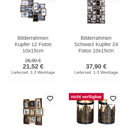
Bilderrahmen
Bilderrahmen
Kupfer 12 Fotos
Schwarz Kupfer 24
10x15cm
Fotos 10x15cm
Fotogalerie
Fotorahmen
Regulärer Preis:
26,90 €
Verkaufspreis:
Regulärer Prei
Fotocollage Collage
Collage Galerie
21,52 €
37,90 €
Galerie
Wanddeko
Lieferzeit: 1-3 Werktage
Lieferzeit: 1-3 Werktage
nicht verfügbar