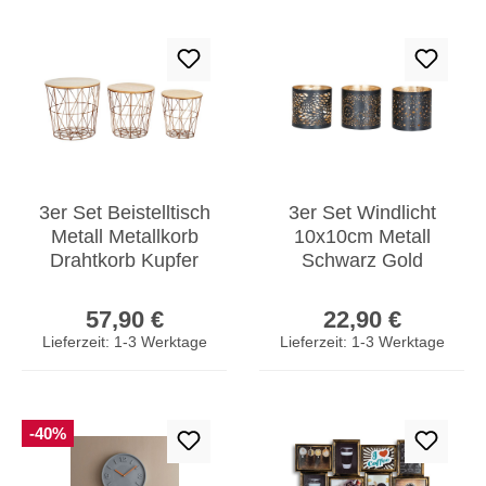
3er Set Beistelltisch
3er Set Windlicht
Metall Metallkorb
10x10cm Metall
Drahtkorb Kupfer
Schwarz Gold
Couchtisch Deckel
Teelichthalter
Regulärer Preis:
Regulärer Prei
Deko
Kerzen Deko
57,90 €
22,90 €
Lieferzeit: 1-3 Werktage
Lieferzeit: 1-3 Werktage
-40%