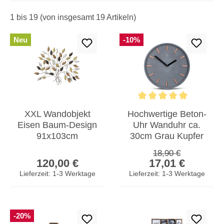
1 bis 19 (von insgesamt 19 Artikeln)
Neu
-10%
Durchschnittliche Bewertun
XXL Wandobjekt
Hochwertige Beton-
Eisen Baum-Design
Uhr Wanduhr ca.
91x103cm
30cm Grau Kupfer
Metalldeko Modern
Uhrzeit modern
Regulärer Preis:
18,90 €
Regulärer Preis:
Verkaufspreis:
Vintage Wandbild
Wanddeko
120,00 €
17,01 €
Lieferzeit: 1-3 Werktage
Lieferzeit: 1-3 Werktage
-20%