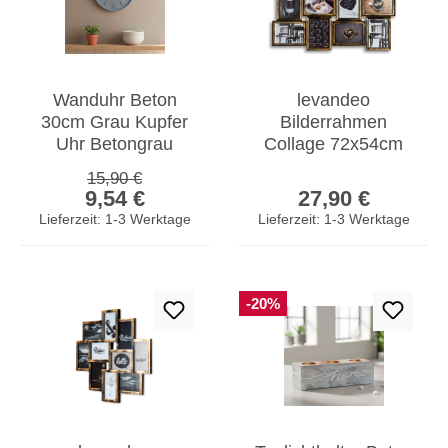
Wanduhr Beton
levandeo
30cm Grau Kupfer
Bilderrahmen
Uhr Betongrau
Collage 72x54cm
Wanddeko Industrie
Kupfer Schwarz
Regulärer Preis:
15,90 €
Verkaufspreis:
Regulärer Prei
Design
Glas 12 Fotos
9,54 €
27,90 €
Wohnzimmeruhr
13x18cm
Lieferzeit: 1-3 Werktage
Lieferzeit: 1-3 Werktage
-20%