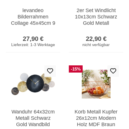
levandeo
2er Set Windlicht
Bilderrahmen
10x13cm Schwarz
Collage 45x45cm 9
Gold Metall
Fotos 10x15cm
Teelichthalter
Regulärer Preis:
Regulärer Prei
Kupfer Industrial
Blattdekor
27,90 €
22,90 €
Glas
Tischdeko
Lieferzeit: 1-3 Werktage
nicht verfügbar
-15%
Wanduhr 64x32cm
Korb Metall Kupfer
Metall Schwarz
26x12cm Modern
Gold Wandbild
Holz MDF Braun