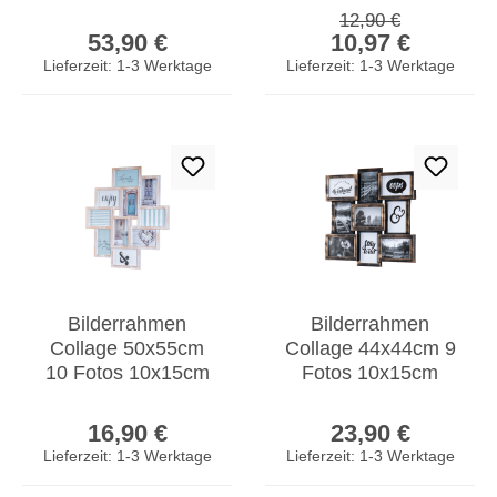
Wanddeko Uhr
Schüssel Schale
Regulärer Preis:
12,90 €
Regulärer Preis:
Verkaufspreis:
Metallbild
Deko Design
53,90 €
10,97 €
Wandkunst
Lieferzeit: 1-3 Werktage
Lieferzeit: 1-3 Werktage
Bilderrahmen
Bilderrahmen
Collage 50x55cm
Collage 44x44cm 9
10 Fotos 10x15cm
Fotos 10x15cm
Weiß Gold Kupfer
Schwarz Kupfer
Regulärer Preis:
Regulärer Prei
Gewischt Vintage
Industrial Glas
16,90 €
23,90 €
Lieferzeit: 1-3 Werktage
Lieferzeit: 1-3 Werktage