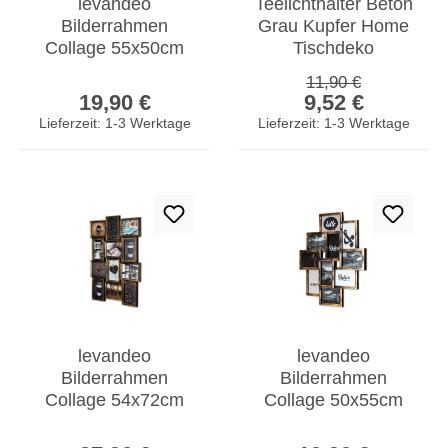
levandeo
Teelichthalter Beton
Bilderrahmen
Grau Kupfer Home
Collage 55x50cm
Tischdeko
Kupfer Schwarz
Kerzenhalter
Regulärer Preis:
11,90 €
Regulärer Preis:
Verkaufspreis:
Glas 10 Fotos
Industrial Loft Stil
19,90 €
9,52 €
10x15cm
Lieferzeit: 1-3 Werktage
Lieferzeit: 1-3 Werktage
levandeo
levandeo
Bilderrahmen
Bilderrahmen
Collage 54x72cm
Collage 50x55cm
12 Fotos 13x18cm
10 Fotos 10x15cm
Regulärer Preis:
Regulärer Prei
Kupfer Schwarz
Kupfer Industrial