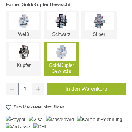
Farbe: Gold/Kupfer Gewischt
Weiß
Schwarz
Silber
Kupfer
Gold/Kupfer
Gewischt
Produkt Anzahl: Gib den gewünschten Wert e
In den Warenkorb
Zum Merkzettel hinzufügen