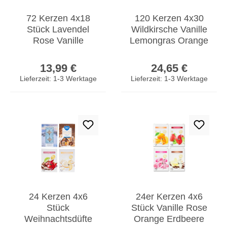
72 Kerzen 4x18
120 Kerzen 4x30
Stück Lavendel
Wildkirsche Vanille
Rose Vanille
Lemongras Orange
Orange Duftkerzen
Duftkerzen Kerze
Regulärer Preis:
Regulärer Prei
Teelicht
Teelicht
13,99 €
24,65 €
Lieferzeit: 1-3 Werktage
Lieferzeit: 1-3 Werktage
24 Kerzen 4x6
24er Kerzen 4x6
Stück
Stück Vanille Rose
Weihnachtsdüfte
Orange Erdbeere