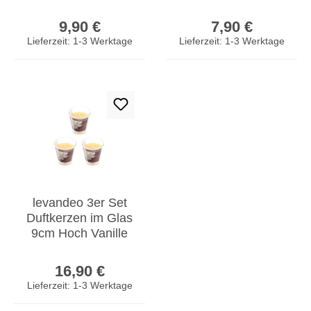
Weihnachtlich
Teelichter
Regulärer Preis:
Regulärer Prei
Duftkerzen Teelicht
Duftkerzen
9,90 €
7,90 €
Tischdeko
Lieferzeit: 1-3 Werktage
Lieferzeit: 1-3 Werktage
levandeo 3er Set
Duftkerzen im Glas
9cm Hoch Vanille
Kerze Windlicht
Regulärer Preis:
Deko
16,90 €
Lieferzeit: 1-3 Werktage