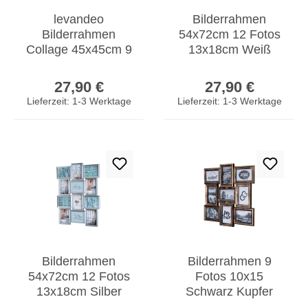
levandeo
Bilderrahmen
Bilderrahmen
54x72cm 12 Fotos
Collage 45x45cm 9
13x18cm Weiß
Fotos 10x15cm
Gold Antik Glas
Regulärer Preis:
Regulärer Prei
Kupfer Industrial
Collage
27,90 €
27,90 €
Glas
Fotorahmen
Lieferzeit: 1-3 Werktage
Lieferzeit: 1-3 Werktage
Bilderrahmen
Bilderrahmen 9
54x72cm 12 Fotos
Fotos 10x15
13x18cm Silber
Schwarz Kupfer
Antik Glas Collage
Barock Fotocollage