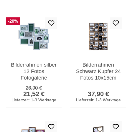
-20%
Bilderrahmen silber
Bilderrahmen
12 Fotos
Schwarz Kupfer 24
Fotogalerie
Fotos 10x15cm
Fotocollage Collage
Fotorahmen
Regulärer Preis:
26,90 €
Verkaufspreis:
Regulärer Prei
Galerie
Collage Galerie
21,52 €
37,90 €
Wanddeko
Lieferzeit: 1-3 Werktage
Lieferzeit: 1-3 Werktage