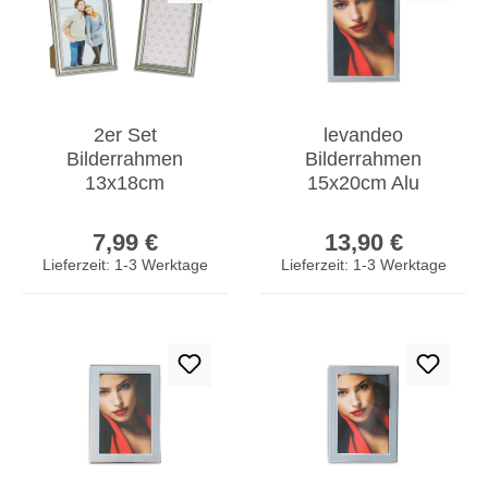
2er Set
levandeo
Bilderrahmen
Bilderrahmen
13x18cm
15x20cm Alu
Fotorahmen Silber
Aluminium silber
Regulärer Preis:
Regulärer Prei
Antik
Fotorahmen
7,99 €
13,90 €
Portraitrahmen
Portrait Glas
Lieferzeit: 1-3 Werktage
Lieferzeit: 1-3 Werktage
Aufsteller Deko