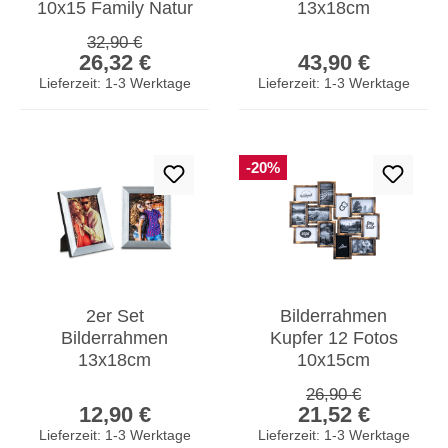
10x15 Family Natur
13x18cm
Weiß Fotorahmen
Fotorahmen Silber
Regulärer Preis:
32,90 €
Verkaufspreis:
Regulärer Prei
Fotocollage Deko
Antik
26,32 €
43,90 €
Portraitrahmen
Lieferzeit: 1-3 Werktage
Lieferzeit: 1-3 Werktage
Glas
-20%
2er Set
Bilderrahmen
Bilderrahmen
Kupfer 12 Fotos
13x18cm
10x15cm
Aluminium Schwarz
Fotogalerie
Regulärer Preis:
26,90 €
Regulärer Preis:
Verkaufspreis:
Fotorahmen
Fotocollage Collage
12,90 €
21,52 €
Einzelrahmen
Galerie
Lieferzeit: 1-3 Werktage
Lieferzeit: 1-3 Werktage
Tischdeko