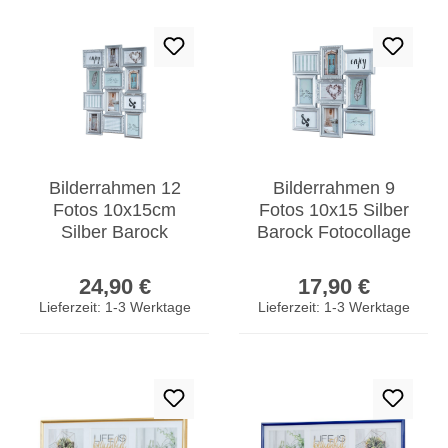
Bilderrahmen 12
Bilderrahmen 9
Fotos 10x15cm
Fotos 10x15 Silber
Silber Barock
Barock Fotocollage
Fotorahmen
Fotogalerie Vintage
Regulärer Preis:
Regulärer Prei
Collage Galerie
Barock
24,90 €
17,90 €
Wanddeko
Lieferzeit: 1-3 Werktage
Lieferzeit: 1-3 Werktage