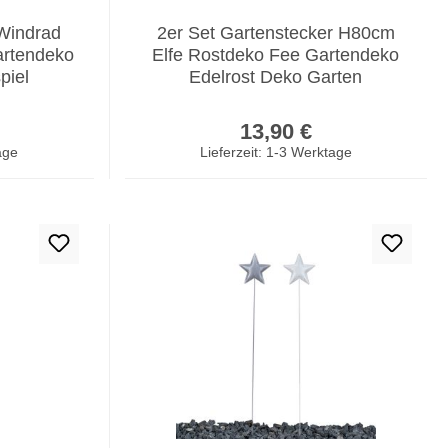
 Windrad
2er Set Gartenstecker H80cm
rtendeko
Elfe Rostdeko Fee Gartendeko
piel
Edelrost Deko Garten
er Preis:
Regulärer Preis:
13,90 €
age
Lieferzeit: 1-3 Werktage