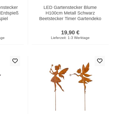
nstecker
LED Gartenstecker Blume
 Erdspieß
H100cm Metall Schwarz
piel
Beetstecker Timer Gartendeko
Balkon
er Preis:
Regulärer Preis:
19,90 €
age
Lieferzeit: 1-3 Werktage