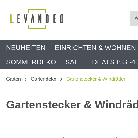
m Hauptinhalt springen
Zur Suche springen
Zur Hauptnavigation springen
NEUHEITEN
EINRICHTEN & WOHNEN
SOMMERDEKO
SALE
DEALS BIS -4
Garten
Gartendeko
Gartenstecker & Windräder
Gartenstecker & Windrä