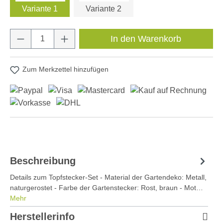
Variante 1
Variante 2
Produkt Anzahl: Gib den gewünschten Wert e
In den Warenkorb
Zum Merkzettel hinzufügen
Beschreibung
Details zum Topfstecker-Set - Material der Gartendeko: Metall,
naturgerostet - Farbe der Gartenstecker: Rost, braun - Mot…
Mehr
Herstellerinfo