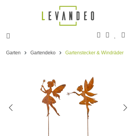
Zum Hauptinhalt springen
Garten
Gartendeko
Gartenstecker & Windräder
Bildergalerie überspringen