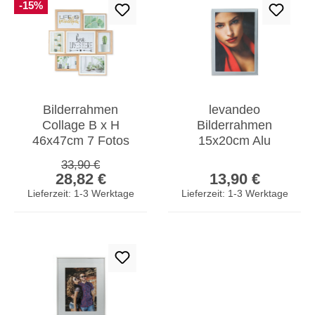
-15%
Bilderrahmen
levandeo
Collage B x H
Bilderrahmen
46x47cm 7 Fotos
15x20cm Alu
10x15 13x18 15x20
Aluminium silber
Regulärer Preis:
33,90 €
Verkaufspreis:
Regulärer Prei
Natur Eiche Holz
Fotorahmen
28,82 €
13,90 €
Portrait Glas
Lieferzeit: 1-3 Werktage
Lieferzeit: 1-3 Werktage