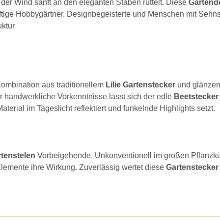
der Wind sanft an den eleganten Stäben rüttelt. Diese
Gartend
äftige Hobbygärtner, Designbegeisterte und Menschen mit Sehn
uktur
Kombination aus traditionellem
Lilie Gartenstecker
und glänzen
 handwerkliche Vorkenntnisse lässt sich der edle
Beetstecker
terial im Tageslicht reflektiert und funkelnde Highlights setzt.
tenstelen
Vorbeigehende. Unkonventionell im großen Pflanzkü
e Elemente ihre Wirkung. Zuverlässig wertet diese
Gartenstecker