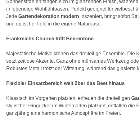
Sonnenstrahlen fangen sich im glänzenden Finish, während 
in lebendige Wohlfühloasen. Perfekt geeignet für vielbesch
Jede
Gartendekoration modern
inszeniert, bringt sofort Str
und optische Tiefe in die eigene Naturoase.
Frankreichs Charme trifft Beerentöne
Majestätische Motive krönen das dreiteilige Ensemble. Die 
setzt zeitlose Akzente. Ganz ohne mühsames Werkzeug oder
Robustes Metall trotzt der Witterung, während das glasierte Ma
Flexibler Einsatzbereich weit über das Beet hinaus
Klassisch im Vorgarten platziert, erfreuen die dreiteiligen
Gar
stylischer Hingucker im Wintergarten platziert, entfalten di
ganzjährig eine harmonische Atmosphäre im Freien.