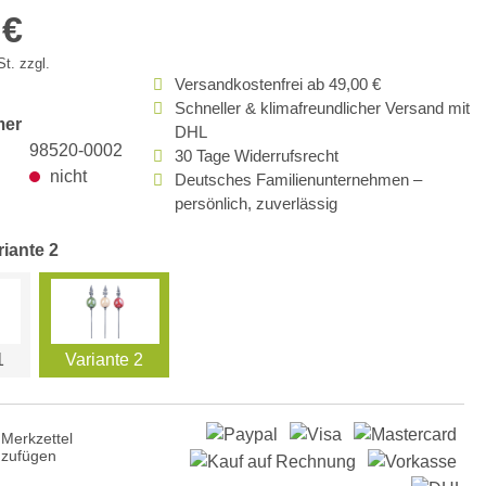
 €
t. zzgl.
Versandkostenfrei ab 49,00 €
Schneller & klimafreundlicher Versand mit
mer
DHL
98520-0002
30 Tage Widerrufsrecht
nicht
Deutsches Familienunternehmen –
persönlich, zuverlässig
riante 2
1
Variante 2
Merkzettel
nzufügen