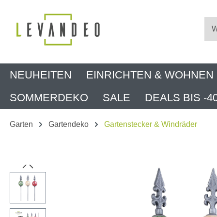
m Hauptinhalt springen
Zur Suche springen
Zur Hauptnavigation springen
NEUHEITEN
EINRICHTEN & WOHNEN
SOMMERDEKO
SALE
DEALS BIS -4
Garten
Gartendeko
Gartenstecker & Windräder
Bildergalerie überspringen