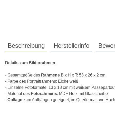
Beschreibung
Herstellerinfo
Bewer
Details zum
Bilderrahmen
:
- Gesamtgröße des
Rahmens
B x H x T: 53 x 26 x 2 cm
- Farbe des Portraitrahmens: Eiche weiß
- Einzelne Fotoformate: 13 x 18 cm mit weißem Passepartou
- Material des
Fotorahmens
: MDF Holz mit Glasscheibe
-
Collage
zum Aufhängen geeignet, im Querformat und Hoch