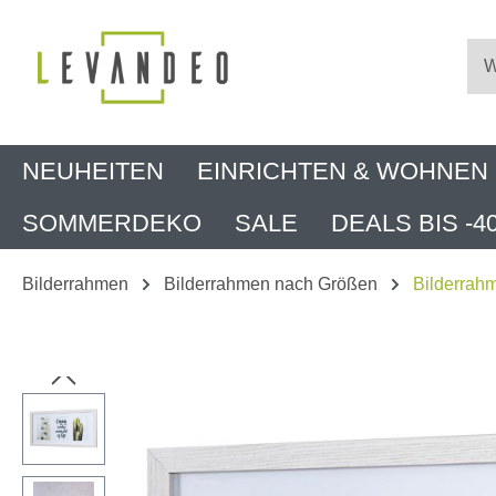
m Hauptinhalt springen
Zur Suche springen
Zur Hauptnavigation springen
NEUHEITEN
EINRICHTEN & WOHNEN
SOMMERDEKO
SALE
DEALS BIS -4
Bilderrahmen
Bilderrahmen nach Größen
Bilderrah
Bildergalerie überspringen