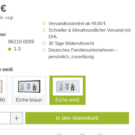
 €
t. zzgl.
Versandkostenfrei ab 49,00 €
Schneller & klimafreundlicher Versand mit
mer
DHL
96210-0009
30 Tage Widerrufsrecht
1-3
Deutsches Familienunternehmen –
persönlich, zuverlässig
e weiß
lkt
Eiche braun
Eiche weiß
Anzahl: Gib den gewünschten Wert ein oder
In den Warenkorb