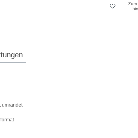
Zum 
hi
tungen
t umrandet
format