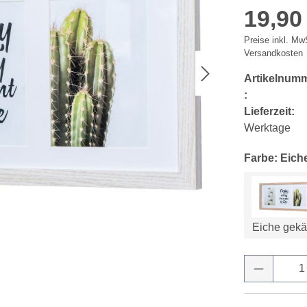
19,90
Preise inkl. MwS
Versandkosten
Artikelnum
:
Lieferzeit:
Werktage
Farbe: Eich
Eiche gekä
Produkt 