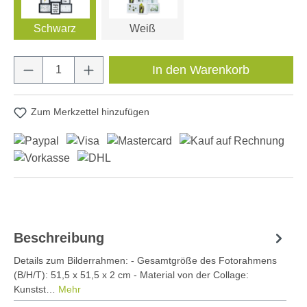
Schwarz
Weiß
Produkt Anzahl: Gib den gewünschten Wert e
In den Warenkorb
Zum Merkzettel hinzufügen
Beschreibung
Details zum Bilderrahmen: - Gesamtgröße des Fotorahmens
(B/H/T): 51,5 x 51,5 x 2 cm - Material von der Collage:
Kunstst…
Mehr