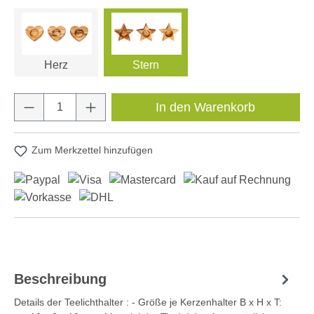
Herz
Stern
Produkt Anzahl: Gib den gewünschten Wert e
In den Warenkorb
Zum Merkzettel hinzufügen
Beschreibung
Details der Teelichthalter : - Größe je Kerzenhalter B x H x T: