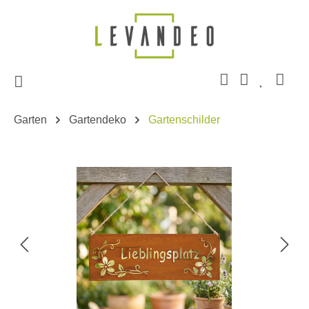
Zum Hauptinhalt springen
Garten
Gartendeko
Gartenschilder
Bildergalerie überspringen