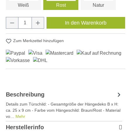
Weiß
Rost
Natur
Produkt Anzahl: Gib den gewünschten Wert e
In den Warenkorb
Zum Merkzettel hinzufügen
Beschreibung
Details zum Türschild: - Gesamtgröße der Hängedeko B x H:
ca. 25 x 9 cm - Farbe vom Hängeschild: Braun/Rost - Material
vo…
Mehr
Herstellerinfo