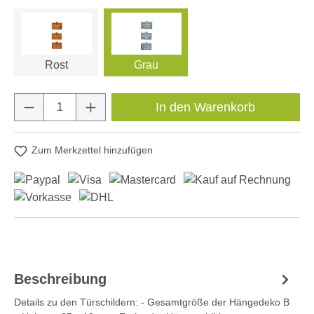
Rost
Grau
Produkt Anzahl: Gib den gewünschten Wert e
In den Warenkorb
Zum Merkzettel hinzufügen
Beschreibung
Details zu den Türschildern: - Gesamtgröße der Hängedeko B