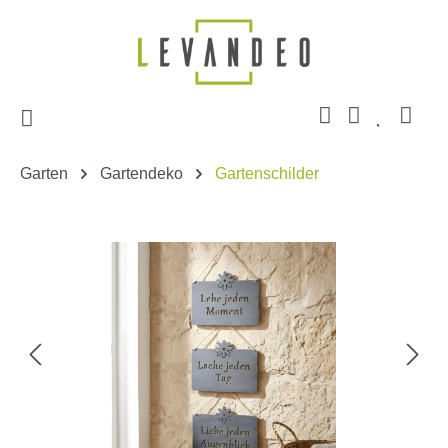
Zum Hauptinhalt springen
Garten
Gartendeko
Gartenschilder
Bildergalerie überspringen