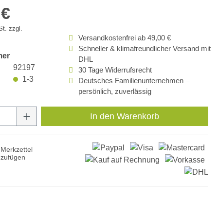
 €
t. zzgl.
Versandkostenfrei ab 49,00 €
Schneller & klimafreundlicher Versand mit
mer
DHL
92197
30 Tage Widerrufsrecht
1-3
Deutsches Familienunternehmen –
persönlich, zuverlässig
Anzahl: Gib den gewünschten Wert ein oder
In den Warenkorb
Merkzettel
nzufügen