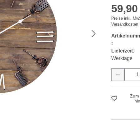
59,90
Preise inkl. MwS
Versandkosten
Artikelnum
:
Lieferzeit:
Werktage
Produkt 
Zum 
hi