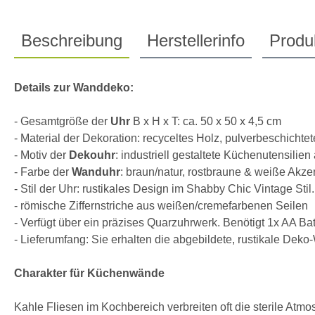
Beschreibung
Herstellerinfo
Produk
Details zur Wanddeko:
- Gesamtgröße der
Uhr
B x H x T: ca. 50 x 50 x 4,5 cm
- Material der Dekoration: recyceltes Holz, pulverbeschichte
- Motiv der
Dekouhr
: industriell gestaltete Küchenutensilie
- Farbe der
Wanduhr
: braun/natur, rostbraune & weiße Akze
- Stil der Uhr: rustikales Design im Shabby Chic Vintage Stil.
- römische Ziffernstriche aus weißen/cremefarbenen Seilen
- Verfügt über ein präzises Quarzuhrwerk. Benötigt 1x AA Batt
- Lieferumfang: Sie erhalten die abgebildete, rustikale Dek
Charakter für Küchenwände
Kahle Fliesen im Kochbereich verbreiten oft die sterile At