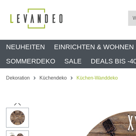
m Hauptinhalt springen
Zur Suche springen
Zur Hauptnavigation springen
NEUHEITEN
EINRICHTEN & WOHNEN
SOMMERDEKO
SALE
DEALS BIS -4
Dekoration
Küchendeko
Küchen-Wanddeko
Bildergalerie überspringen