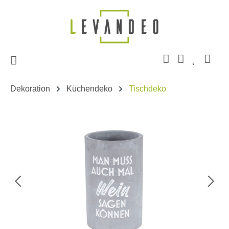
Zum Hauptinhalt springen
Dekoration
Küchendeko
Tischdeko
Bildergalerie überspringen