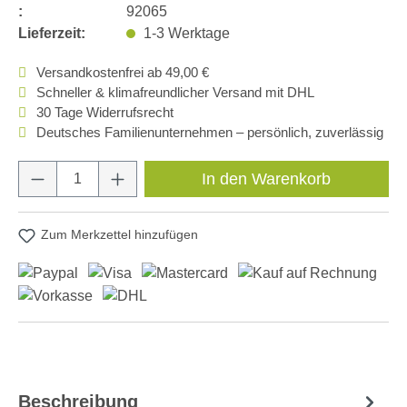
:
92065
Lieferzeit:
1-3 Werktage
Versandkostenfrei ab 49,00 €
Schneller & klimafreundlicher Versand mit DHL
30 Tage Widerrufsrecht
Deutsches Familienunternehmen – persönlich, zuverlässig
Produkt Anzahl: Gib den gewünschten Wert e
In den Warenkorb
Zum Merkzettel hinzufügen
Beschreibung