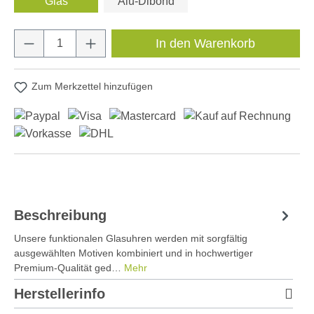
Glas
Alu-Dibond
Produkt Anzahl: Gib den gewünschten Wert e
In den Warenkorb
Zum Merkzettel hinzufügen
Beschreibung
Unsere funktionalen Glasuhren werden mit sorgfältig
ausgewählten Motiven kombiniert und in hochwertiger
Premium-Qualität ged…
Mehr
Herstellerinfo