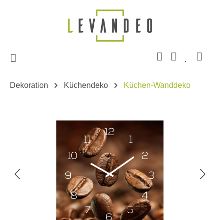
Zum Hauptinhalt springen
Dekoration
Küchendeko
Küchen-Wanddeko
Bildergalerie überspringen