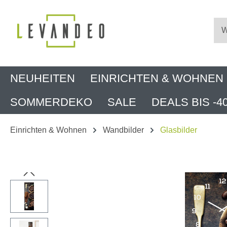
m Hauptinhalt springen
Zur Suche springen
Zur Hauptnavigation springen
NEUHEITEN
EINRICHTEN & WOHNEN
SOMMERDEKO
SALE
DEALS BIS -4
Einrichten & Wohnen
Wandbilder
Glasbilder
Bildergalerie überspringen