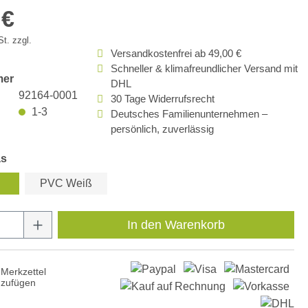
 €
t. zzgl.
Versandkostenfrei ab 49,00 €
Schneller & klimafreundlicher Versand mit
mer
DHL
92164-0001
30 Tage Widerrufsrecht
1-3
Deutsches Familienunternehmen –
persönlich, zuverlässig
as
PVC Weiß
Anzahl: Gib den gewünschten Wert ein oder
In den Warenkorb
Merkzettel
nzufügen