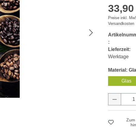
33,90
Preise inkl. MwS
Versandkosten
Artikelnum
:
Lieferzeit:
Werktage
Material: Gl
Glas
Produkt 
Zum 
hi