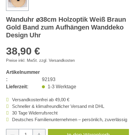
Wanduhr ⌀38cm Holzoptik Weiß Braun
Gold Band zum Aufhängen Wanddeko
Design Uhr
38,90 €
Preise inkl. MwSt. zzgl. Versandkosten
Artikelnummer
:
92193
Lieferzeit:
1-3 Werktage
Versandkostenfrei ab 49,00 €
Schneller & klimafreundlicher Versand mit DHL
30 Tage Widerrufsrecht
Deutsches Familienunternehmen – persönlich, zuverlässig
Produkt Anzahl: Gib den gewünschten Wert e
In den Warenkorb