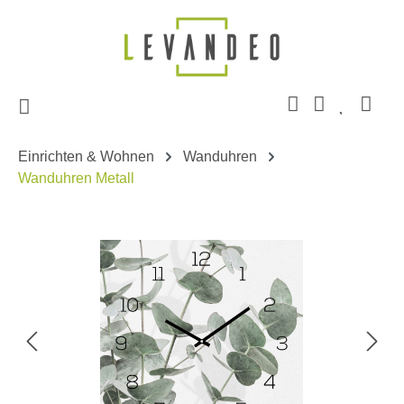
Zum Hauptinhalt springen
Einrichten & Wohnen
Wanduhren
Wanduhren Metall
Bildergalerie überspringen