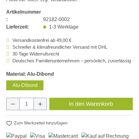
Artikelnummer
:
92182-0002
Lieferzeit:
1-3 Werktage
Versandkostenfrei ab 49,00 €
Schneller & klimafreundlicher Versand mit DHL
30 Tage Widerrufsrecht
Deutsches Familienunternehmen – persönlich, zuverlässig
Material: Alu-Dibond
Alu-Dibond
Produkt Anzahl: Gib den gewünschten Wert e
In den Warenkorb
Zum Merkzettel hinzufügen