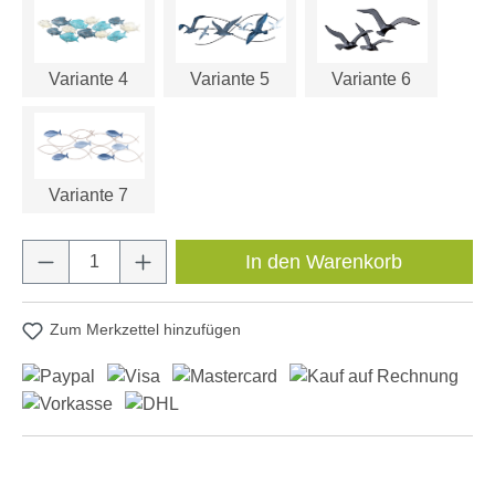
Variante 4
Variante 5
Variante 6
Variante 7
Produkt Anzahl: Gib den gewünschten Wert e
In den Warenkorb
Zum Merkzettel hinzufügen