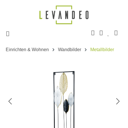
Zum Hauptinhalt springen
Einrichten & Wohnen
Wandbilder
Metallbilder
Bildergalerie überspringen