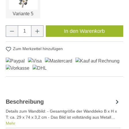
Variante 5
Produkt Anzahl: Gib den gewünschten Wert e
In den Warenkorb
Zum Merkzettel hinzufügen
Beschreibung
Details zum Wandbild: - Gesamtgröße der Wanddeko B x H x
T: ca. 29 x 74 x 3,2 cm - Das Bild ist vollständig aus Metall…
Mehr