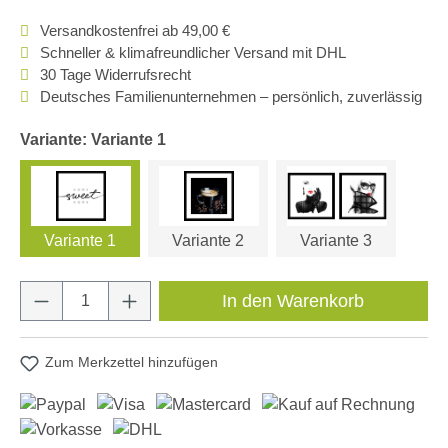
Versandkostenfrei ab 49,00 €
Schneller & klimafreundlicher Versand mit DHL
30 Tage Widerrufsrecht
Deutsches Familienunternehmen – persönlich, zuverlässig
Variante: Variante 1
Variante 1
Variante 2
Variante 3
Produkt Anzahl: Gib den gewünschten Wert e
In den Warenkorb
Zum Merkzettel hinzufügen