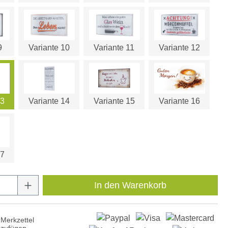
9
Variante 10
Variante 11
Variante 12
13
Variante 14
Variante 15
Variante 16
17
Anzahl: Gib den gewünschten Wert ein oder
In den Warenkorb
Merkzettel
nzufügen