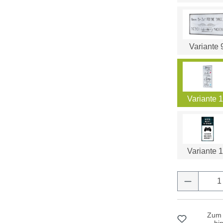
Variante 
Variante 
Variante 
Produkt 
Zum 
hi