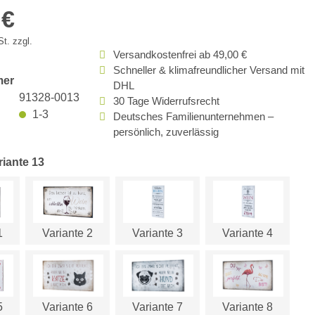
 €
t. zzgl.
Versandkostenfrei ab 49,00 €
Schneller & klimafreundlicher Versand mit
mer
DHL
91328-0013
30 Tage Widerrufsrecht
1-3
Deutsches Familienunternehmen –
persönlich, zuverlässig
riante 13
1
Variante 2
Variante 3
Variante 4
5
Variante 6
Variante 7
Variante 8