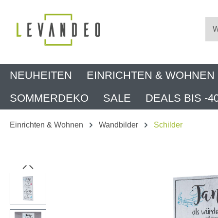
m Hauptinhalt springen
Zur Suche springen
Zur Hauptnavigation springen
NEUHEITEN
EINRICHTEN & WOHNEN
SOMMERDEKO
SALE
DEALS BIS -4
Einrichten & Wohnen
Wandbilder
Schilder
Bildergalerie überspringen