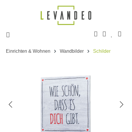
Zum Hauptinhalt springen
Einrichten & Wohnen
Wandbilder
Schilder
Bildergalerie überspringen