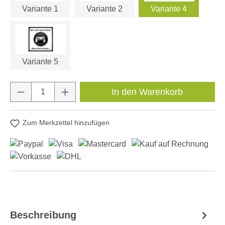
Variante 1
Variante 2
Variante 4
Variante 5
Produkt Anzahl: Gib den gewünschten Wert e
In den Warenkorb
Zum Merkzettel hinzufügen
Beschreibung