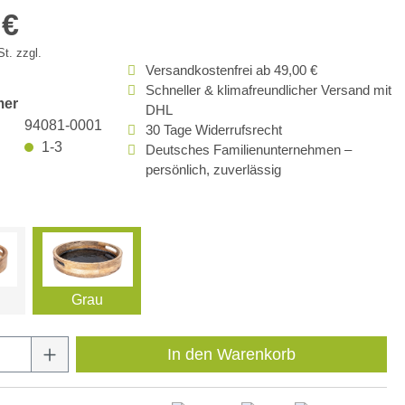
 €
t. zzgl.
Versandkostenfrei ab 49,00 €
Schneller & klimafreundlicher Versand mit
mer
DHL
94081-0001
30 Tage Widerrufsrecht
1-3
Deutsches Familienunternehmen –
persönlich, zuverlässig
Grau
Anzahl: Gib den gewünschten Wert ein oder
In den Warenkorb