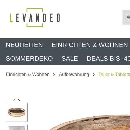
m Hauptinhalt springen
Zur Suche springen
Zur Hauptnavigation springen
NEUHEITEN
EINRICHTEN & WOHNEN
SOMMERDEKO
SALE
DEALS BIS -4
Einrichten & Wohnen
Aufbewahrung
Teller & Tablett
Bildergalerie überspringen