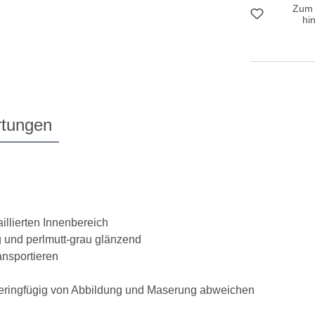
Zum 
hi
tungen
llierten Innenbereich
g und perlmutt-grau glänzend
ansportieren
 geringfügig von Abbildung und Maserung abweichen