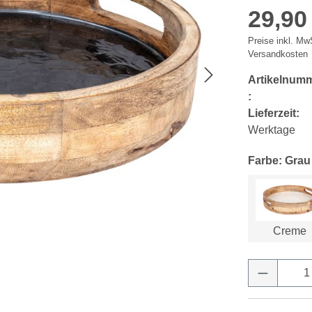
29,90
Preise inkl. MwS
Versandkosten
Artikelnum
:
Lieferzeit:
Werktage
Farbe: Grau
Creme
Produkt 