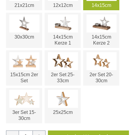
21x21cm
12x12cm
14x15cm
30x30cm
14x15cm
14x15cm
Kerze 1
Kerze 2
15x15cm 2er
2er Set 25-
2er Set 20-
Set
33cm
30cm
3er Set 15-
25x25cm
30cm
Produkt Anzahl: Gib den gewünschten Wert e