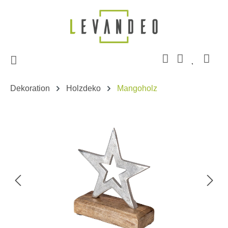
Zum Hauptinhalt springen
Dekoration
Holzdeko
Mangoholz
Bildergalerie überspringen