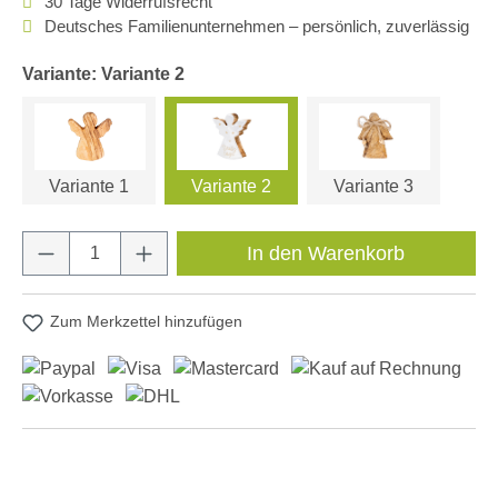
30 Tage Widerrufsrecht
Deutsches Familienunternehmen – persönlich, zuverlässig
Variante: Variante 2
Variante 1
Variante 2
Variante 3
Produkt Anzahl: Gib den gewünschten Wert e
In den Warenkorb
Zum Merkzettel hinzufügen