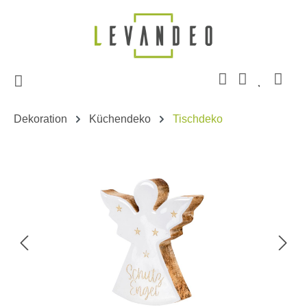
Zum Hauptinhalt springen
Dekoration
Küchendeko
Tischdeko
Bildergalerie überspringen