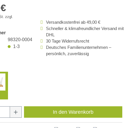
 €
t. zzgl.
Versandkostenfrei ab 49,00 €
Schneller & klimafreundlicher Versand mit
mer
DHL
98320-0004
30 Tage Widerrufsrecht
1-3
Deutsches Familienunternehmen –
persönlich, zuverlässig
Anzahl: Gib den gewünschten Wert ein oder
In den Warenkorb