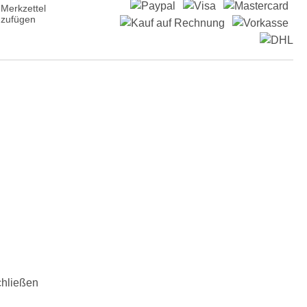
Merkzettel
nzufügen
chließen