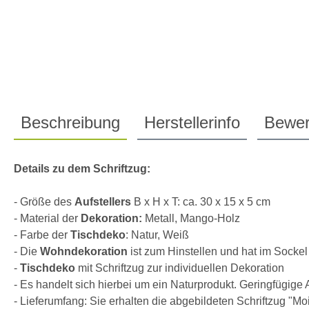
Beschreibung
Herstellerinfo
Bewer
Details zu dem Schriftzug:
- Größe des
Aufstellers
B x H x T: ca. 30 x 15 x 5 cm
- Material der
Dekoration:
Metall, Mango-Holz
- Farbe der
Tischdeko
: Natur, Weiß
- Die
Wohndekoration
ist zum Hinstellen und hat im Sockel 
-
Tischdeko
mit Schriftzug zur individuellen Dekoration
- Es handelt sich hierbei um ein Naturprodukt. Geringfügi
- Lieferumfang: Sie erhalten die abgebildeten Schriftzug "M