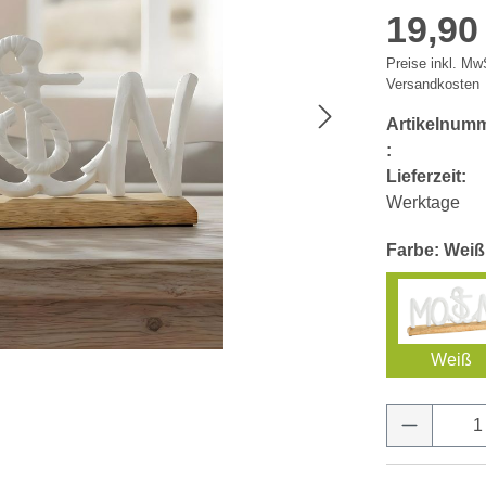
19,90
Preise inkl. MwS
Versandkosten
Artikelnum
:
Lieferzeit:
Werktage
Farbe: Weiß
Weiß
Produkt 