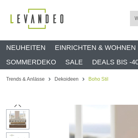
m Hauptinhalt springen
Zur Suche springen
Zur Hauptnavigation springen
NEUHEITEN
EINRICHTEN & WOHNEN
SOMMERDEKO
SALE
DEALS BIS -4
Trends & Anlässe
Dekoideen
Boho Stil
Bildergalerie überspringen