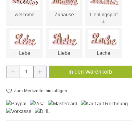
welcome
Zuhause
Lieblingsplat
z
Lebe
Liebe
Lache
Produkt Anzahl: Gib den gewünschten Wert e
In den Warenkorb
Zum Merkzettel hinzufügen