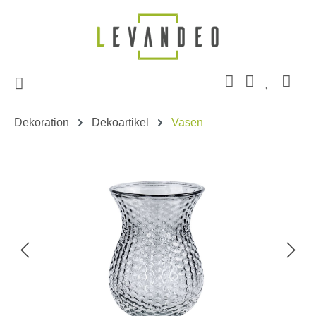
Zum Hauptinhalt springen
Dekoration
Dekoartikel
Vasen
Bildergalerie überspringen