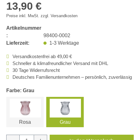
13,90 €
Preise inkl. MwSt. zzgl. Versandkosten
Artikelnummer
:
98400-0002
Lieferzeit:
1-3 Werktage
Versandkostenfrei ab 49,00 €
Schneller & klimafreundlicher Versand mit DHL
30 Tage Widerrufsrecht
Deutsches Familienunternehmen – persönlich, zuverlässig
Farbe: Grau
Rosa
Grau
Produkt Anzahl: Gib den gewünschten Wert e