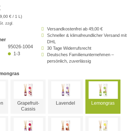
€
9,00 € / 1 L)
t. zzgl.
Versandkostenfrei ab 49,00 €
Schneller & klimafreundlicher Versand mit
mer
DHL
95026-1004
30 Tage Widerrufsrecht
1-3
Deutsches Familienunternehmen –
persönlich, zuverlässig
emongras
en
Grapefruit-
Lavendel
Lemongras
Cassis