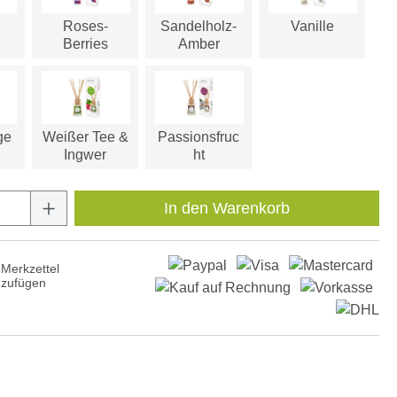
Roses-
Sandelholz-
Vanille
Berries
Amber
ge
Weißer Tee &
Passionsfruc
Ingwer
ht
Anzahl: Gib den gewünschten Wert ein oder
In den Warenkorb
Merkzettel
nzufügen