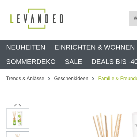
m Hauptinhalt springen
Zur Suche springen
Zur Hauptnavigation springen
NEUHEITEN
EINRICHTEN & WOHNEN
SOMMERDEKO
SALE
DEALS BIS -4
Trends & Anlässe
Geschenkideen
Familie & Freund
Bildergalerie überspringen