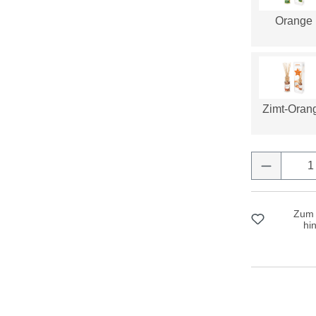
Orange
Zimt-Oran
Produkt 
Zum 
hi