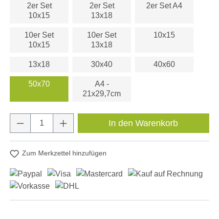
2er Set
2er Set
2er Set A4
10x15
13x18
10er Set
10er Set
10x15
10x15
13x18
13x18
30x40
40x60
50x70
A4 -
21x29,7cm
Produkt Anzahl: Gib den gewünschten Wert e
In den Warenkorb
Zum Merkzettel hinzufügen