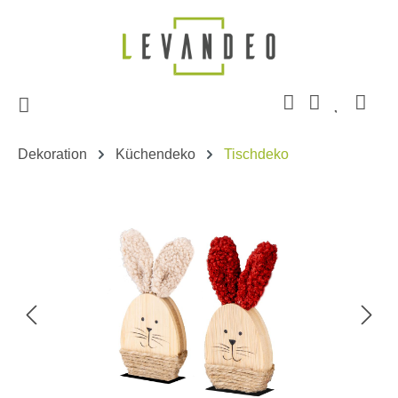
Zum Hauptinhalt springen
Dekoration
Küchendeko
Tischdeko
Bildergalerie überspringen