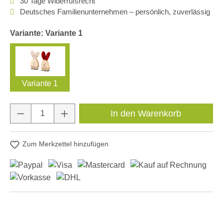
30 Tage Widerrufsrecht
Deutsches Familienunternehmen – persönlich, zuverlässig
Variante: Variante 1
Variante 1
Produkt Anzahl: Gib den gewünschten Wert e
In den Warenkorb
Zum Merkzettel hinzufügen