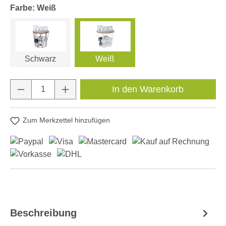
Farbe: Weiß
Schwarz
Weiß
Produkt Anzahl: Gib den gewünschten Wert e
In den Warenkorb
Zum Merkzettel hinzufügen
Beschreibung