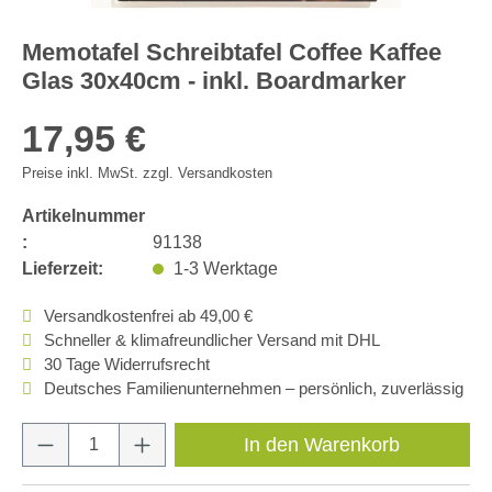
Memotafel Schreibtafel Coffee Kaffee
Glas 30x40cm - inkl. Boardmarker
17,95 €
Preise inkl. MwSt. zzgl. Versandkosten
Artikelnummer
:
91138
Lieferzeit:
1-3 Werktage
Versandkostenfrei ab 49,00 €
Schneller & klimafreundlicher Versand mit DHL
30 Tage Widerrufsrecht
Deutsches Familienunternehmen – persönlich, zuverlässig
Produkt Anzahl: Gib den gewünschten Wert e
In den Warenkorb