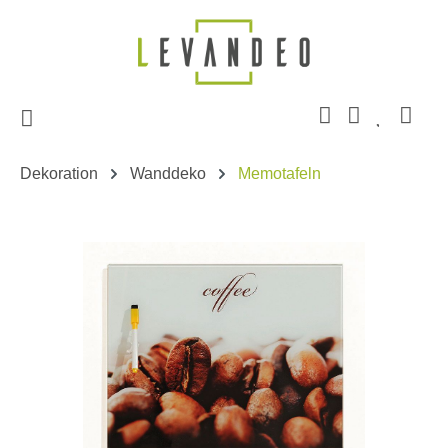
Zum Hauptinhalt springen
Dekoration
Wanddeko
Memotafeln
Bildergalerie überspringen