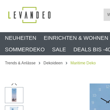
m Hauptinhalt springen
Zur Suche springen
Zur Hauptnavigation springen
NEUHEITEN
EINRICHTEN & WOHNEN
SOMMERDEKO
SALE
DEALS BIS -4
Trends & Anlässe
Dekoideen
Maritime Deko
Bildergalerie überspringen