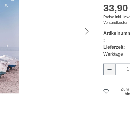
33,90
Preise inkl. MwS
Versandkosten
Artikelnum
:
Lieferzeit:
Werktage
Produkt 
Zum 
hi