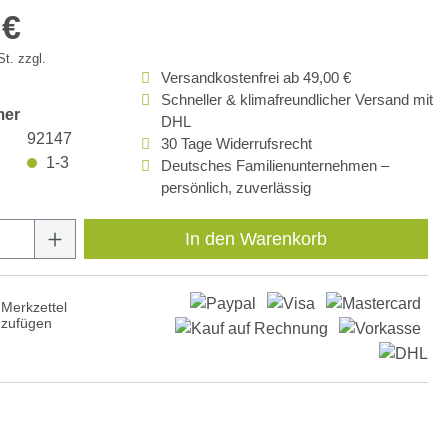
 €
t. zzgl.
Versandkostenfrei ab 49,00 €
Schneller & klimafreundlicher Versand mit
mer
DHL
92147
30 Tage Widerrufsrecht
1-3
Deutsches Familienunternehmen –
persönlich, zuverlässig
Anzahl: Gib den gewünschten Wert ein oder
In den Warenkorb
Merkzettel
nzufügen