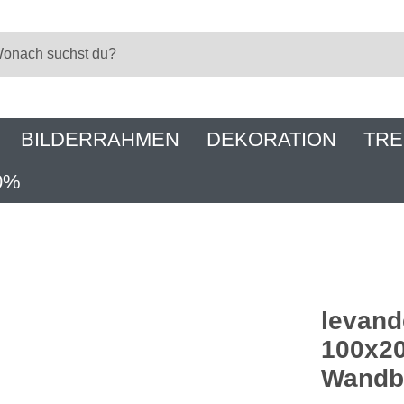
BILDERRAHMEN
DEKORATION
TRE
0%
levand
100x2
Wandbo