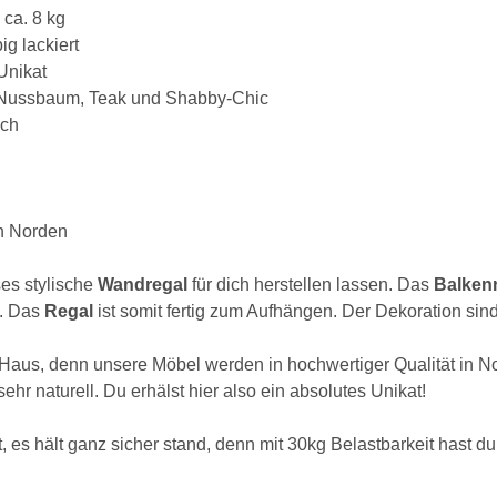
 ca. 8 kg
g lackiert
 Unikat
e, Nussbaum, Teak und Shabby-Chic
ich
n Norden
es stylische
Wandregal
für dich herstellen lassen. Das
Balken
n. Das
Regal
ist somit fertig zum Aufhängen. Der Dekoration sind
s Haus, denn unsere Möbel werden in hochwertiger Qualität in N
hr naturell. Du erhälst hier also ein absolutes Unikat!
, es hält ganz sicher stand, denn mit 30kg Belastbarkeit hast 