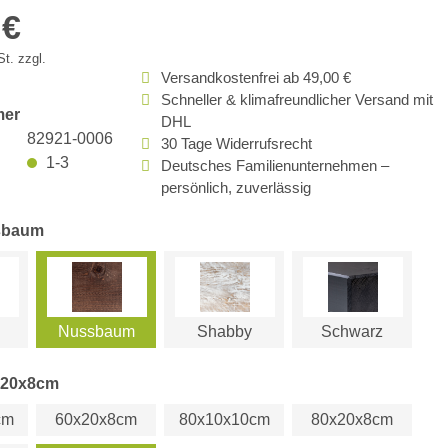
 €
t. zzgl.
Versandkostenfrei ab 49,00 €
Schneller & klimafreundlicher Versand mit
mer
DHL
82921-0006
30 Tage Widerrufsrecht
1-3
Deutsches Familienunternehmen –
persönlich, zuverlässig
sbaum
Nussbaum
Shabby
Schwarz
x20x8cm
cm
60x20x8cm
80x10x10cm
80x20x8cm