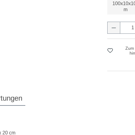
100x10x1
m
Produkt 
Zum 
hi
tungen
 x 20 cm