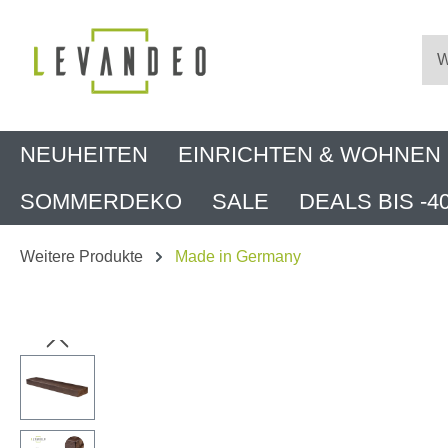
m Hauptinhalt springen
Zur Suche springen
Zur Hauptnavigation springen
NEUHEITEN
EINRICHTEN & WOHNEN
SOMMERDEKO
SALE
DEALS BIS -4
Weitere Produkte
Made in Germany
Bildergalerie überspringen