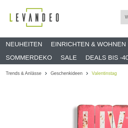
m Hauptinhalt springen
Zur Suche springen
Zur Hauptnavigation springen
NEUHEITEN
EINRICHTEN & WOHNEN
SOMMERDEKO
SALE
DEALS BIS -4
Trends & Anlässe
Geschenkideen
Valentinstag
Bildergalerie überspringen