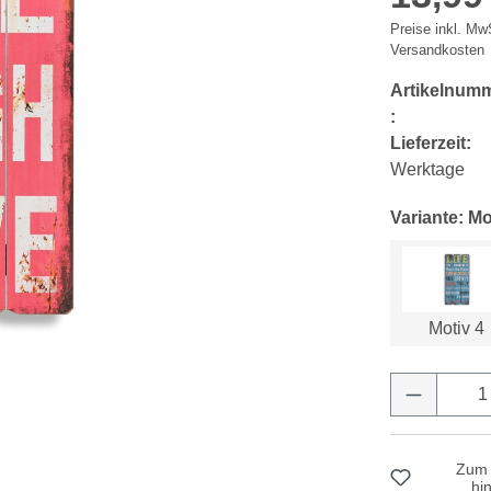
Preise inkl. MwS
Versandkosten
Artikelnum
:
Lieferzeit:
Werktage
Variante: Mo
Motiv 4
Produkt 
Zum 
hi