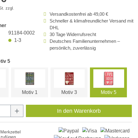
t. zzgl.
Versandkostenfrei ab 49,00 €
Schneller & klimafreundlicher Versand mit
mer
DHL
91184-0002
30 Tage Widerrufsrecht
1-3
Deutsches Familienunternehmen –
persönlich, zuverlässig
tiv 5
Motiv 1
Motiv 3
Motiv 5
Anzahl: Gib den gewünschten Wert ein oder
In den Warenkorb
Merkzettel
nzufügen