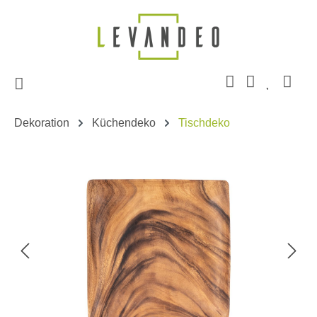
Zum Hauptinhalt springen
Dekoration
Küchendeko
Tischdeko
Bildergalerie überspringen