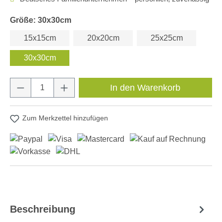
Größe: 30x30cm
15x15cm
20x20cm
25x25cm
30x30cm
Produkt Anzahl: Gib den gewünschten Wert e
In den Warenkorb
Zum Merkzettel hinzufügen
Beschreibung